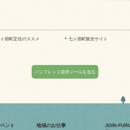
七ヶ宿町定住のススメ
七ヶ宿町観光サイト
パンフレット請求メールを送る
ベント
地域のお仕事
JOIN-FU