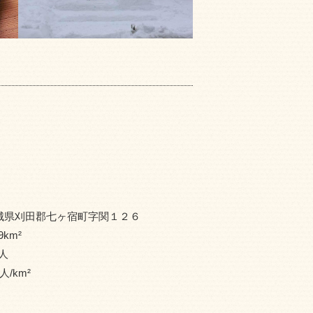
城県刈田郡七ヶ宿町字関１２６
9
km²
人
人/km²