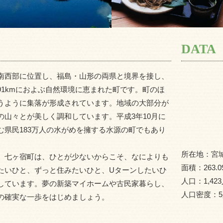
DATA
南西部に位置し、福島・山形の両県と境界を接し、
1kmにおよぶ自然環境に恵まれた町です。町のほ
うように集落が形成されています。地域の大部分が
山々とが美しく調和しています。平成3年10月に
県民183万人の水がめを擁する水源の町でもあり
所在地：
宮
。七ヶ宿町は、ひとが少ないからこそ、なによりも
面積：
263.0
たいひと、ずっと住みたいひと、Uターンしたいひ
人口：
1,423
しています。夢の新築マイホームや古民家暮らし、
人口密度：
5
の確実な一歩をはじめましょう。