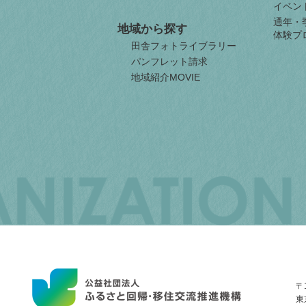
イベン
通年・
地域から探す
体験プ
田舎フォトライブラリー
パンフレット請求
地域紹介MOVIE
JAPAN
ORGANIZATION
FOR
INTERNAL
MIGRATION
〒1
東