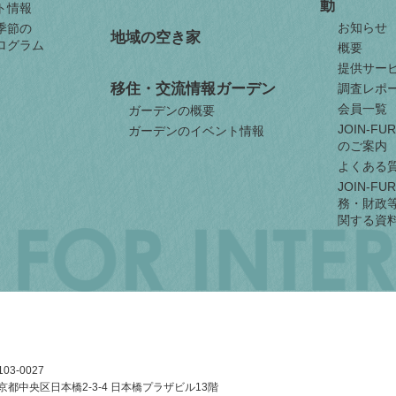
動
ト情報
お知らせ
季節の
地域の空き家
ログラム
概要
提供サー
移住・交流情報ガーデン
調査レポ
会員一覧
ガーデンの概要
JOIN-F
ガーデンのイベント情報
のご案内
よくある
JOIN-F
務・財政
関する資
03-0027
京都中央区日本橋2-3-4
日本橋プラザビル13階