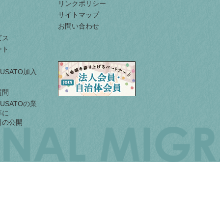
リンクポリシー
サイトマップ
お問い合わせ
ビス
ート
URUSATO加入
質問
URUSATOの業
等に
料の公開