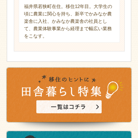
福井県若狭町在住。移住12年目。大学生の
頃に農業に関心を持ち、新卒でかみなか農
楽舎に入社、かみなか農楽舎の社員とし
て、農業体験事業から経理まで幅広い業務
をこなす。