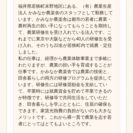
福井県若狭町末野地区にある、（有）農業生産
法人 かみなか農楽舎のスタッフとして勤務して
います。かみなか農楽舎は都市の若者に農業・
農村再生の担い手になってもらうことを期待し
て、農業研修生を受け入れている法人です。こ
れまでに東京や大阪などから40人の研修生を受
け入れ、そのうち22名が若狭町内で就農・定住
しました。
私の仕事は、経理から農業体験事業まで多岐に
わたりますが、農業の担い手を育成することが
仕事です。かみなか農楽舎では農業の技術と、
田舎暮らしの両方の研修プログラムを提供して
います。研修生には研修奨励金を支給してい
て、卒業時には就農資金を貯めて卒業できるの
が特徴です。研修等で共同生活をしていただ
き、田舎暮らしを学ぶとともに、住居の確保も
できます。家賃光熱費の負担がないのも大きな
メリットです。これから裸一貫で農業を志す若
者にとってはとてもよいところです。