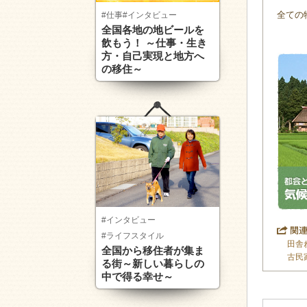
#仕事
#インタビュー
全ての
全国各地の地ビールを
飲もう！ ～仕事・生き
方・自己実現と地方へ
の移住～
#インタビュー
#ライフスタイル
田舎
全国から移住者が集ま
古民
る街～新しい暮らしの
中で得る幸せ～