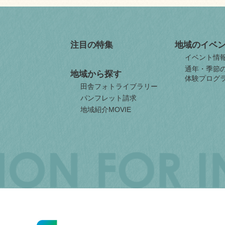
注目の特集
地域のイベ
イベント情
通年・季節
地域から探す
体験プログ
田舎フォトライブラリー
パンフレット請求
地域紹介MOVIE
JAPAN
ORGANIZATION
FOR
INTERNAL
MIGRATION