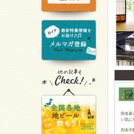
田舎暮
い気に
田舎不