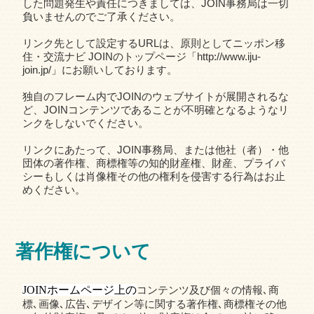
した問題発生や責任につきましては、JOIN事務局は一切
負いませんのでご了承ください。
リンク先として設定するURLは、原則としてニッポン移
住・交流ナビ JOINのトップページ「http://www.iju-
join.jp/」にお願いしております。
独自のフレーム内でJOINのウェブサイトが展開されるな
ど、JOINコンテンツであることが不明確となるようなリ
ンクをしないでください。
リンクにあたって、JOIN事務局、または他社（者）・他
団体の著作権、商標権等の知的財産権、財産、プライバ
シーもしくは肖像権その他の権利を侵害する行為はお止
めください。
著作権について
JOINホームページ上の
コンテンツ及び個々の情報､商
標､画像､広告､デザイン等に関する著作権､商標権その他