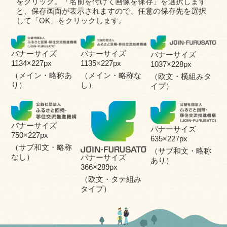
をクリック。「名前を付けて画像を保存」を選択します
と、保存画面が表示されますので、任意の保存先を選択
して「OK」をクリックします。
バナーサイズ
バナーサイズ
バナーサイズ
1135×
227
px
1134×
227
px
1037×
228
px
（メイン・略称な
（メイン・略称あ
（欧文・横組みタ
し）
り）
イプ）
バナーサイズ
バナーサイズ
750×
227
px
635×
227
px
（サブ和文・略称
（サブ和文・略称
なし）
バナーサイズ
あり）
366×
289
px
（欧文・タテ組み
タイプ）