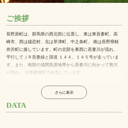
ご挨拶
長野原町は、群馬県の西北部に位置し、東は東吾妻町、高
崎市、西は嬬恋村、北は草津町、中之条町、 南は長野県軽
井沢町に接しています。町の北部を東西に吾妻川が流れ、
平行してＪＲ吾妻線と国道 １４４、１４５号が走っていま
す。また、南部の浅間高原地帯から吾妻川に向かって熊川
が流れ、 与喜屋地区で合流しています。
町域は、東西１２キロメートル、南北１８キロメート
ル、総面積は１３３．９３平方キロメートルで、町土の８
さらに表示
０％近くが山林原野等です。南北に細長い地形と高低差が
約１０００ｍもあることから多彩な自然があふれていま
DATA
す。
町の北部は、吾妻川に沿って集落が立ち並ぶ標高５１０
ｍ～８３０ｍの山岳傾斜地帯で、山が近くまで迫り平らな