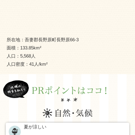
土地はあまり多くありません。南部は、浅間山の北麓に広
がる標高８５０ｍ～１３５０ｍの浅間高原地帯で、平均気
温は８月が２０度くらい、２月はマイナス６度くらいで、
最低気温はマイナス２０度まで下がることもあります。
北軽井沢（長野県境付近）の一部地域は上信越高原国立
所在地：
吾妻郡長野原町長野原66-3
公園に含まれています。
面積：
133.85
km²
人口：
5,568
人
※現在、パンフレット等の資料を作成中です。資料請求は
人口密度：
41
人/km²
もうしばらくお待ちください。
夏が涼しい