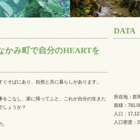
DATA
かみ町で自分のHEARTを
すぐそばにあり、自然と共に暮らしがあります。
所在地：
群
事をこなし、家に帰ってふと、これが自分の生きた
面積：
781.0
でしょうか？
人口：
17,12
人口密度：
2
の。