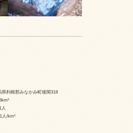
馬県利根郡みなかみ町後閑318
8
km²
1
人
1
人/km²