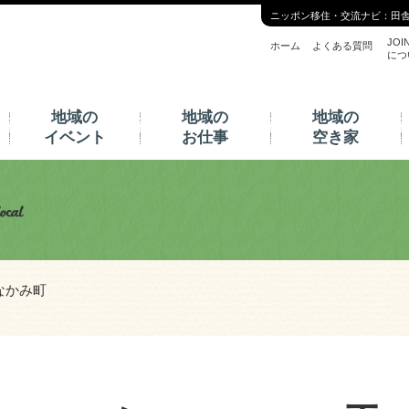
ニッポン移住・交流ナビ：田
JOI
ホーム
よくある質問
につ
地域の
地域の
地域の
イベント
お仕事
空き家
なかみ町