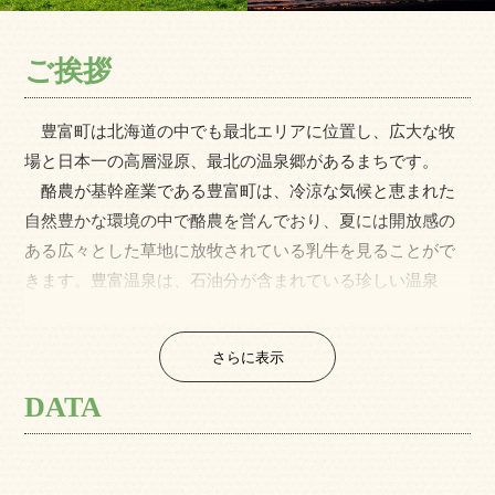
ご挨拶
豊富町は北海道の中でも最北エリアに位置し、広大な牧
場と日本一の高層湿原、最北の温泉郷があるまちです。
酪農が基幹産業である豊富町は、冷涼な気候と恵まれた
自然豊かな環境の中で酪農を営んでおり、夏には開放感の
ある広々とした草地に放牧されている乳牛を見ることがで
きます。豊富温泉は、石油分が含まれている珍しい温泉
で、昔からやけどや皮膚病に効能が高いと言われており、
近年は尋常性乾癬やアトピー性皮膚炎の療養湯治湯として
さらに表示
全国から多くの湯治者をお迎えしています。利尻礼文サロ
ベツ国立公園の一部でもあるサロベツ原野には、エゾカン
DATA
ゾウなど約７０種類もの花々が咲き、野鳥や動物たちが豊
かな命を育んでおり、2005年にラムサール条約の登録湿地
に指定されています。