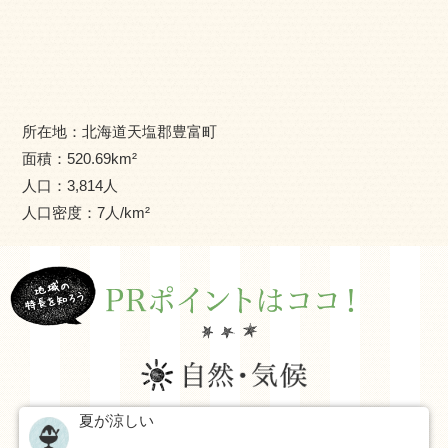
豊富町では、今ある資源を生かした「町民が笑顔で豊か
に暮らせる町づくり」を目指しております。美しい風景と
恵まれた自然環境の中で、暮らしてみませんか？豊富町で
の生活につきまして少しでも興味をお持ちの方、ぜひ一度
ご連絡ください！
所在地：
北海道天塩郡豊富町
面積：
520.69
km²
人口：
3,814
人
人口密度：
7
人/km²
夏が涼しい