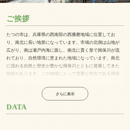
ご挨拶
たつの市は、兵庫県の西南部の西播磨地域に位置してお
り、南北に長い地形になっています。市域の北側は山地が
広がり、南は瀬戸内海に面し、南北に貫く形で揖保川が流
れており、自然環境に恵まれた地域になっています。南北
に流れる自然と歴史が豊かな揖保川とともに発展してきた
経緯があります。この地域にとって貴重な存在である揖保
川を軸に、北部の山々や原生林・鶏籠山などの豊かな緑、
瀬戸内海国立公園にも属する関西随一の遠浅海岸・新舞子
さらに表示
浜、梅林などの自然資源や、国指定史跡の新宮宮内遺跡、
国指定重要文化財の賀茂神社、永富家住宅、堀家住宅、ま
DATA
た、龍野城と脇坂藩5万3千石の城下町に連なる古い町並
み、江戸時代に海の宿駅として栄えた室津港などの歴史的
資源も豊富に有しています。これらの地域資源を生かし、3