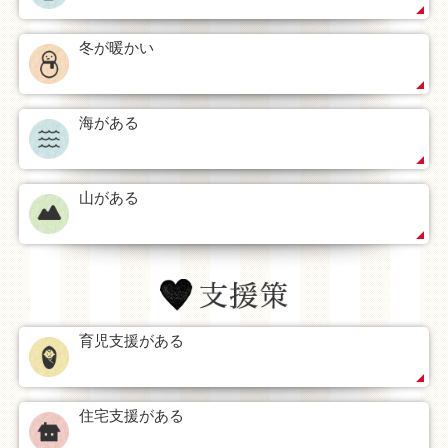
療や教育の分野でも粒子線医療センター、西はりま特別支
援学校や西播磨総合リハビリテーションセンターなどがあ
冬が暖かい
り、豊かな自然環境のなかで、21世紀の科学技術の発展を
支える学術研究機能と優れた先端技術産業を中心に、快適
な居住環境を備えた国際的な科学公園都市を目指して整備
海がある
が進められています。ぜひたつの市へ定住ください。
山がある
育児支援がある
住宅支援がある