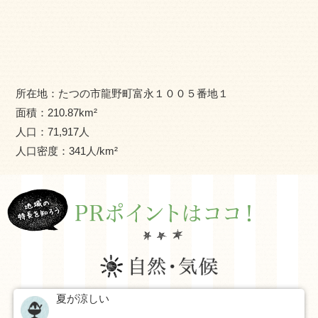
箇所ある国民宿舎を利用して多くの人がこれら魅力的な自
然・歴史資源を訪れるなどの交流が行われています。風土
が生み出した手延素麺や醤油醸造、皮革産業、かばん産業
といった地場産業が根づく一方で、ハイテク産業や電機産
業も発展を続けています。特色ある農業も盛んで花きや紫
所在地：
たつの市龍野町富永１００５番地１
黒米、軟弱野菜、トマト、大根などが栽培されています。
面積：
210.87
km²
また、この地域は、古くから山陽道、筑紫大道、揖保川の
人口：
71,917
人
水運など交通の要衝として発展し、現在も、山陽自動車
人口密度：
341
人/km²
道、国道2 号・29 号・179 号・250 号、JR 山陽本線・姫新
線といった交通軸が集中する地域となっており、さらに
は、この地域を起点とする中国横断自動車道姫路鳥取線も
整備が進められており、交通機能を介した広域的なつなが
りと広がりを有する地域です。
さらに、播磨科学公園都市では世界最高性能の大型放射光
施設SPring-8とX線自由電子レーザー施設SACLA、兵庫県立
夏が涼しい
大学など学術研究機関が集積しています。保健・福祉・医