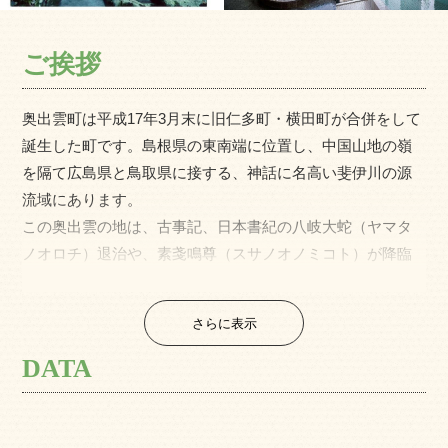
ご挨拶
奥出雲町は平成17年3月末に旧仁多町・横田町が合併をして
誕生した町です。島根県の東南端に位置し、中国山地の嶺
を隔て広島県と鳥取県に接する、神話に名高い斐伊川の源
流域にあります。
この奥出雲の地は、古事記、日本書紀の八岐大蛇（ヤマタ
ノオロチ）退治や、素戔鳴尊（スサノオノミコト）が降臨
したと伝えられる出雲神話発祥の地であり、古くから「た
たら」製鉄で栄え、今でも世界で唯一、古来からの「たた
さらに表示
ら」操業を行い日本刀の原料となる｢玉鋼（タマハガネ）｣
を生産しています。
DATA
また、豊かな自然と気候に恵まれて育ったお米はブランド
米「仁多米」として全国でも高い評価を受けており、奥出
雲町の特産品となっています。