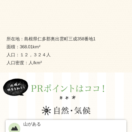
また、町内には美肌や血行促進、疲労回復に良いとされる
温泉が湧き出ており、「日本三大美肌の湯」とされている
斐乃上温泉をはじめとした、美肌温泉郷として神話の古代
ロマンを感じながら心身ともに癒される町です。
所在地：
島根県仁多郡奥出雲町三成358番地1
面積：
368.01
km²
人口：
１２，３２４
人
人口密度：
人/km²
山がある