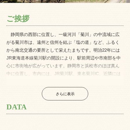
ご挨拶
静岡県の西部に位置し、一級河川「菊川」の中流域に広
がる菊川市は、遠州と信州を結ぶ「塩の道」など、ふるく
から南北交通の要所として栄えたまちです。明治22年には
JR東海道本線菊川駅の開設により、駅前周辺や市南部を中
心に市街地が広がっています。静岡市と浜松市のほぼ真ん
中に位置し、市内には、JR菊川駅、東名菊川IC、近隣には
JR東海道新幹線掛川駅、御前崎港、富士山静岡空港などを
有する利便性に富んだまちです。
さらに表示
また、縄文・弥生時代からの遺跡をはじめ、国指定の重
要文化財や史跡など数々の歴史・遺産に触れることができ
DATA
ます。温暖な気候にも恵まれ、市の東部には明治初頭の大
規模開拓による「日本一の大茶園」牧之原台地が広がり、
「お茶のまち菊川」として広く知られています。名産のお