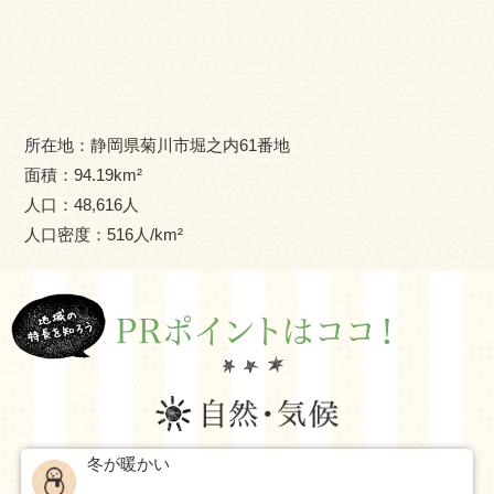
茶をはじめとする農産物やアロエ、ブルーベリー、トマト
の観光農園で楽しんでいただくなど自然と人のやさしさに
あふれたまちです。
所在地：
静岡県菊川市堀之内61番地
面積：
94.19
km²
人口：
48,616
人
人口密度：
516
人/km²
冬が暖かい