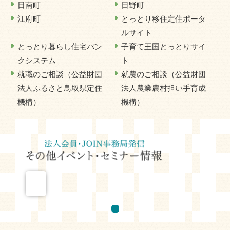
日南町
日野町
江府町
とっとり移住定住ポータ
ルサイト
とっとり暮らし住宅バン
子育て王国とっとりサイ
クシステム
ト
就職のご相談（公益財団
就農のご相談（公益財団
法人ふるさと鳥取県定住
法人農業農村担い手育成
機構）
機構）