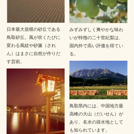
に中心都市が発達しています。 気候は比較的温暖で、春か
ら秋は好天が多く、冬には降雪もあるなど、四季の移り変
わりは鮮やかです。 また、古くから湯治場として知られ、
日本最大規模の砂丘である
みずみずしく爽やかな味わ
どこに行っても訪れる方々をほっこりと温かく迎えいれる
鳥取砂丘。風が吹くたびに
いが特徴の二十世紀梨は、
のが鳥取県の魅力です。
変わる風紋や砂簾（され
国内外で高い評価を得てい
ん）はまさに自然が作りだ
る。
す芸術。
鳥取県内には、中国地方最
高峰の大山（だいせん）が
あり、名水の採水地として
も知られています。