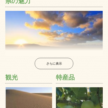
県の魅力
さらに表示
観光
特産品
鳥取県は、中国地方の北東部に位置し、東西にやや細長い
県です。 北は日本海に面し、鳥取砂丘をはじめとする白砂
青松の海岸線が続き、南には、中国地方の最高峰・大山を
はじめ、中国山地の山々が連なっています。 山地の多い地
形ながら、三つの河川の流域に平野が形成され、それぞれ