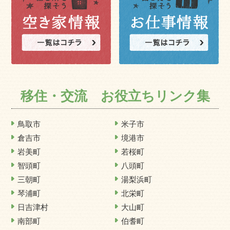
移住・交流 お役立ちリンク集
鳥取市
米子市
倉吉市
境港市
岩美町
若桜町
智頭町
八頭町
三朝町
湯梨浜町
琴浦町
北栄町
日吉津村
大山町
南部町
伯耆町