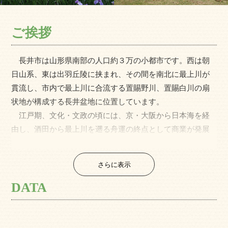
ご挨拶
長井市は山形県南部の人口約３万の小都市です。西は朝
日山系、東は出羽丘陵に挟まれ、その間を南北に最上川が
貫流し、市内で最上川に合流する置賜野川、置賜白川の扇
状地が構成する長井盆地に位置しています。
江戸期、文化・文政の頃には、京・大阪から日本海を経
由し、酒田から最上川を遡る舟運の終点として商業が発展
しました。大正中期には生糸・絹織物の産地として郡是長
井工場を、昭和初期には東芝長井工場を誘致するなどの産
さらに表示
業施策を展開し、現在も“ものづくりのまち”として、電子・
機械を中心とした基礎的技術を有する製造業の集積があり
DATA
ます。
一方、環境を守る活動も活発で、平成元年には市有林の
一部を市民の森として後世に緑を残す“不伐の森条例”を制定