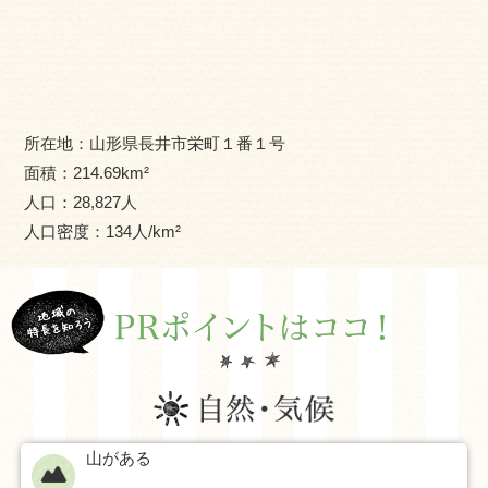
し、世界に向けて“緑の地球宣言”を発信しました。平成９年
からは家庭から出た生ごみを堆肥化して農地に還す“台所と
農業を結ぶレインボープラン”を市民挙げて実施し、環境の
まちとしても知られています。
所在地：
山形県長井市栄町１番１号
面積：
214.69
km²
人口：
28,827
人
人口密度：
134
人/km²
山がある