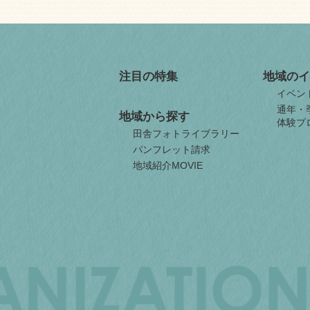
注目の特集
地域のイ
イベン
通年・
地域から探す
体験プ
田舎フォトライブラリー
パンフレット請求
地域紹介MOVIE
JAPAN
ORGANIZATION
FOR