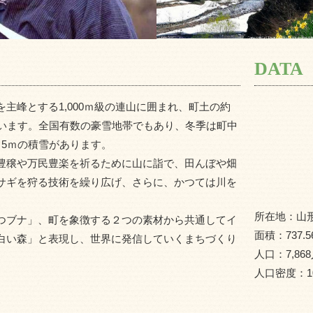
DATA
峰とする1,000ｍ級の連山に囲まれ、町土の約
ています。全国有数の豪雪地帯でもあり、冬季は町中
～5ｍの積雪があります。
豊穣や万民豊楽を祈るために山に詣で、田んぼや畑
サギを狩る技術を繰り広げ、さらに、かつては川を
所在地：
山
つブナ」、町を象徴する２つの素材から共通してイ
面積：
737.5
白い森」と表現し、世界に発信していくまちづくり
人口：
7,868
人口密度：
1