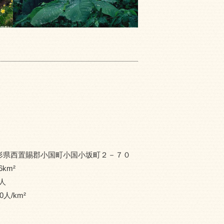
形県西置賜郡小国町小国小坂町２－７０
6
km²
人
0
人/km²