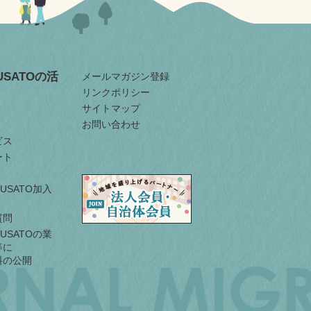
RUSATOの活
メールマガジン登録
リンクポリシー
サイトマップ
お問い合わせ
ビス
ート
URUSATO加入
質問
URUSATOの業
等に
料の公開