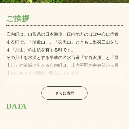
ご挨拶
庄内町は、山形県の日本海側、庄内地方のほぼ中心に位置
する町で、「湯殿山」、「羽黒山」とともに出羽三山をな
す「月山」の山頂を有する町です。
その月山を水源とする平成の名水百選「立谷沢川」と「最
上川」の流域に広がる庄内町は、庄内平野の中央部から月
山のふもとまで細長い形をしています。
清流が田を潤し、その恩恵を受ける、「日本一おいしいお
米のふる里」です。
さらに表示
庄内町への移住・定住を考えている方はこちらから！
DATA