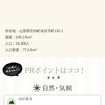
所在地：
山形県庄内町余目字町132-1
面積：
249.17
km²
人口：
19,308
人
人口密度：
77
人/km²
山がある