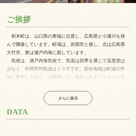
ご挨拶
和木町は、山口県の東端に位置し、広島県と小瀬川を挟
んで隣接しています。町域は、岩国市と接し、北は広島県
大竹市、東は瀬戸内海に面しています。
気候は、瀬戸内海気候で、気温は四季を通じて温度差は
少なく、年間平均気温は１５℃です。居住地域は町域の平
地に集中しており、山林部には、緑あふれるファミリー公
園「蜂ヶ峯総合公園」があり、沿岸部には、石油化学コン
ビナートと、癒しと生活基盤の調和のとれた町です。
さらに表示
基幹産業である石油化学工場は、日本のコンビナート発
祥の地として知られています。
DATA