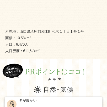
所在地：
山口県玖珂郡和木町和木１丁目１番１号
面積：
10.58
km²
人口：
6,470
人
人口密度：
611
人/km²
冬が暖かい