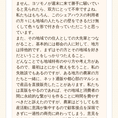
ません。ヨソモノが週末に来て勝手に騒いでい
ると見られたら、双方にとって不幸ですよね。
私たちはもちろん、このシェアハウスの利用者
の方々にも地域の人たちとの壁をできるだけ無
くして色々な形で付き合っていただこうと思っ
ています。
また、その地域での住人としての大先輩とつな
がること。基本的には都会の人に対して、地方
は排他的です。まずはその方とその地域を好き
だということをしっかりつたえること。
どんなことでも地域特有のやり方や考え方があ
るので、最初はとにかく教えを乞うこと。私の
失敗談でもあるのですが、ある地方の農家の方
たちと一緒に、ネット通販や都心部のマルシェ
で産品を直接販売したことがあります。私たち
は直販をやるのであれば、その地域と消費者の
間に永続的な繋がりを作ることに時間を費やす
べきだと訴えたのですが、農家はどうしても生
産活動に意識が集中するので顧客接点を深堀で
きずに一過性の商売に終わってしまう。意見を