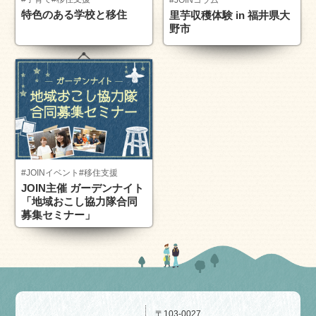
特色のある学校と移住
里芋収穫体験 in 福井県大
野市
#JOINイベント
#移住支援
JOIN主催 ガーデンナイト
「地域おこし協力隊合同
募集セミナー」
〒103-0027