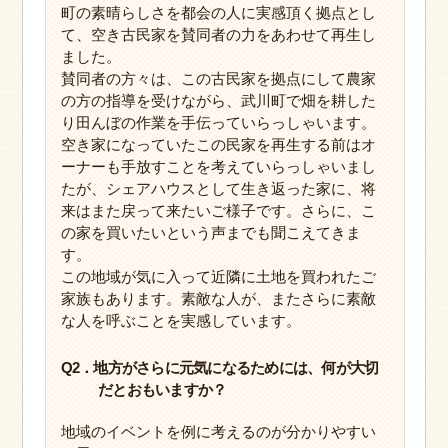
町の素晴らしさを都会の人に実感頂く拠点とし
て、空き古民家を賛同者の力をあわせて再生し
ました。
賛同者の方々は、この古民家を拠点にして農家
の方の指導を受けながら、武川町で畑を耕した
り田んぼの作業を手伝っていらっしゃいます。
空き家になっていたこの民家を再生する前はオ
ーナーも手放すことを考えていらっしゃいまし
たが、シェアハウスとして生き返った家に、将
来はまた戻って来たいご様子です。さらに、こ
の家を買いたいという声までも聞こえてきま
す。
この地域が気に入って近隣に土地を買われたご
家族もあります。素敵な人が、またさらに素敵
な人を呼ぶことを実感しています。
Q2．地方がさらに元気になるためには、何が大切
だとおもいますか？
地域のイベントを例に考えるのが分かりやすい