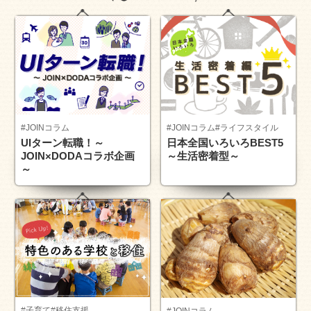
#JOINコラム
#JOINコラム
#ライフスタイル
UIターン転職！～
日本全国いろいろBEST5
JOIN×DODAコラボ企画
～生活密着型～
～
#子育て
#移住支援
#JOINコラム