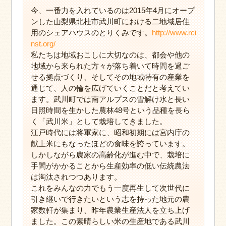
今、一番力を入れているのは2015年4月にオープ
ンした山梨県北杜市武川町における二地域居住
用のシェアハウスのとりくみです。
http://www.rci
nst.org/
私たちは地域おこしに大切なのは、都会や他の
地域から来られた方々が落ち着いて時間を過ご
せる拠点づくり、そしてその地域特有の産業を
通じて、人の輪を広げていくことだと考えてい
ます。武川町では南アルプスの雪解け水と長い
日照時間を生かした農林48号という品種を長ら
く「武川米」として栽培してきました。
江戸時代には将軍家に、昭和初期には宮内庁の
献上米にもなったほどの食味を誇っています。
しかしながら農家の高齢化が進む中で、栽培に
手間がかかることから生産効率の低い伝統農法
は淘汰されつつあります。
これをみんなの力でもう一度再生して次世代に
引き継いで行きたいという志を持った地元の農
家数軒が集まり、昨年農業生産法人を立ち上げ
ました。この素晴らしい米の生産地である武川