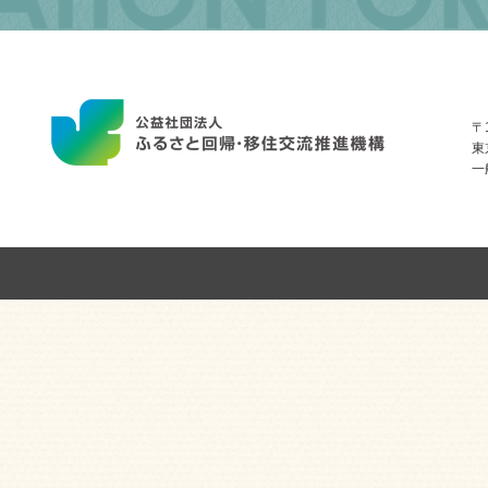
FOR
INTERNAL
MIGRATION
〒1
東
一