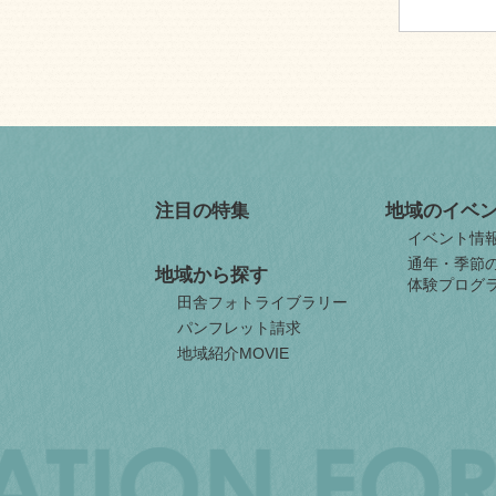
注目の特集
地域のイベ
イベント情
通年・季節
地域から探す
体験プログ
田舎フォトライブラリー
パンフレット請求
地域紹介MOVIE
JAPAN
ORGANIZATION