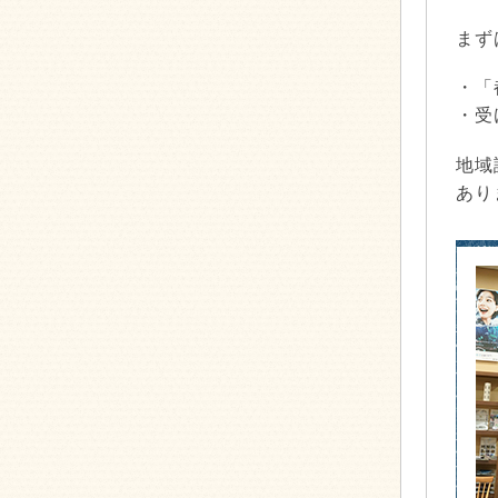
まず
・「
・受
地域
あり