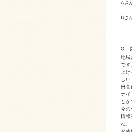
Aさ
Bさ
Q：
地域
です
上げ
しい
田舎
ナイ
とが
今の
情報
ね。
家族