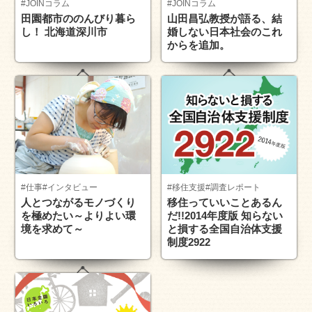
#JOINコラム
#JOINコラム
田園都市ののんびり暮ら
山田昌弘教授が語る、結
し！ 北海道深川市
婚しない日本社会のこれ
からを追加。
#仕事
#インタビュー
#移住支援
#調査レポート
人とつながるモノづくり
移住っていいことあるん
を極めたい～よりよい環
だ!!2014年度版 知らない
境を求めて～
と損する全国自治体支援
制度2922