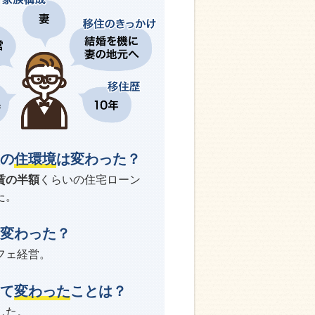
の
住環境
は変わった？
賃の半額
くらいの住宅ローン
た。
変わった？
フェ経営。
て
変わった
ことは？
した。