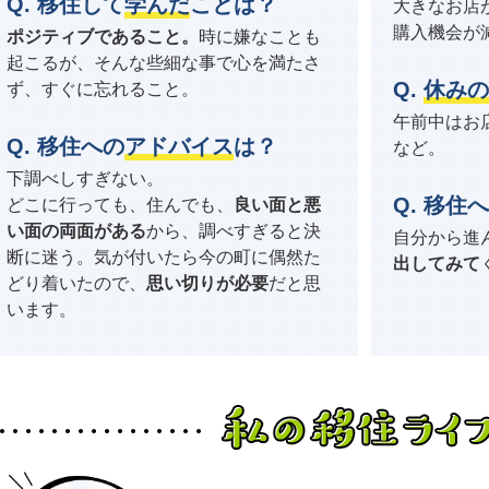
移住して
学んだ
ことは？
大きなお店
購入機会が
ポジティブであること。
時に嫌なことも
起こるが、そんな些細な事で心を満たさ
休みの
ず、すぐに忘れること。
午前中はお
移住への
アドバイス
は？
など。
下調べしすぎない。
移住へ
どこに行っても、住んでも、
良い面と悪
い面の両面がある
から、調べすぎると決
自分から進
断に迷う。気が付いたら今の町に偶然た
出してみて
どり着いたので、
思い切りが必要
だと思
います。