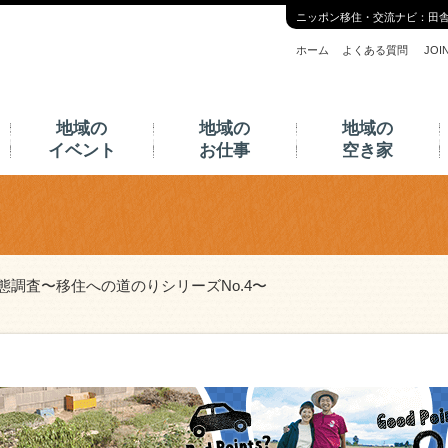
ニッポン移住・交流ナビ：田
ホーム
よくある質問
JO
地域の
地域の
地域の
イベント
お仕事
空き家
態調査〜移住への道のりシリーズNo.4〜