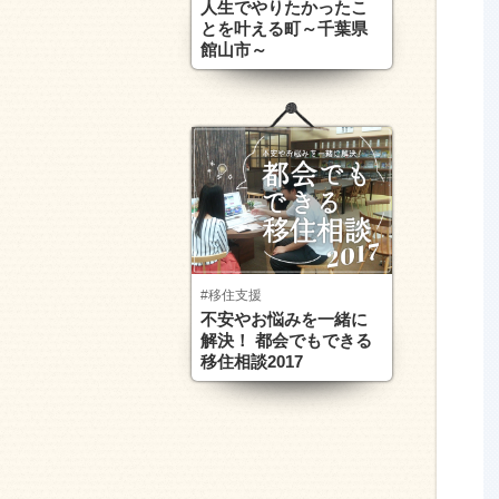
人生でやりたかったこ
とを叶える町～千葉県
館山市～
#移住支援
不安やお悩みを一緒に
解決！ 都会でもできる
移住相談2017