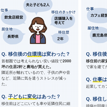
移住後の
住環境
は変わった？
移住後
首都圏では考えられない安い値段で
2000
移住前の家
坪の住居2軒と農地が買えた。
で家を建て
隣近所が離れているので、子供の声や音
など、近隣に気を遣うストレスが減っ
仕事
は
た。
起業してカ
子どもに変化
はあった？
移住し
移住前はどこにいても車や近隣住民に細
持病が回復