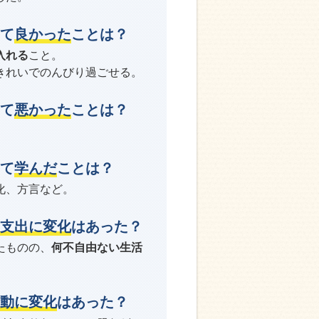
て
良かった
ことは？
入れる
こと。
きれいでのんびり過ごせる。
て
悪かった
ことは？
て
学んだ
ことは？
化、方言など。
支出に変化
はあった？
たものの、
何不自由ない生活
動に変化
はあった？