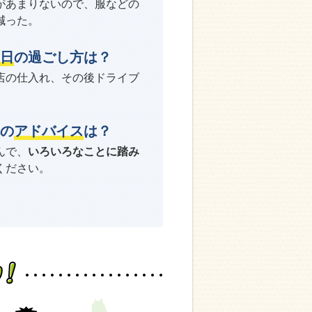
があまりないので、服などの
減った。
日
の過ごし方は？
店の仕入れ、その後ドライブ
の
アドバイス
は？
んで、
いろいろなことに踏み
ください。