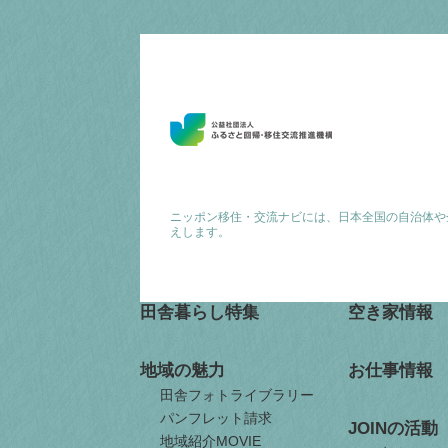
ニッポン移住・交流ナビには、日本全国の自治体や
えします。
田舎暮らし特集
空き家情報
地域の魅力
お仕事情報
田舎フォトライブラリー
パンフレット請求
JOINの活動
地域紹介MOVIE