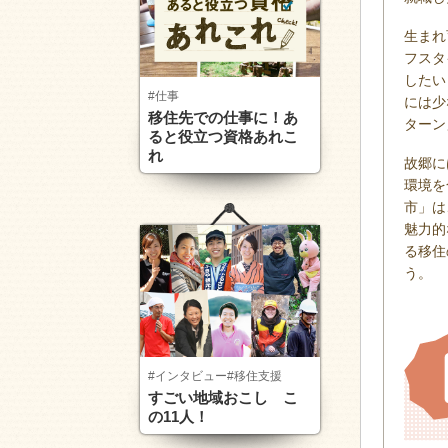
生まれ
フスタ
したい
#仕事
には少
移住先での仕事に！あ
ターン
ると役立つ資格あれこ
れ
故郷に
環境を
市」は
魅力的
る移住
う。
#インタビュー
#移住支援
すごい地域おこし こ
の11人！