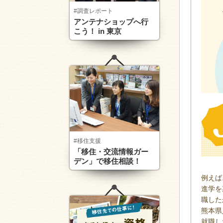
#調査レポート
アンテナショップへ行
こう！ in 東京
#移住支援
「移住・交流情報ガー
デン」で移住相談！
例えば
進学を
職した
熊本県
就職し