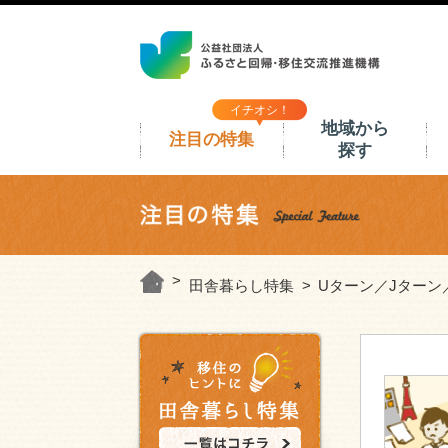
イチオシ！
地域から
注目の特集
探す
田舎暮らし特集
Uターン／Jターン