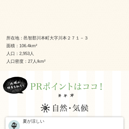
産業面では健康食品として注目を集めているエゴマを地域
ブランド化し、川本町での就農自体をブランド化すると共
に企業誘致にも力を入れて産業振興の柱とするほか、商店
街の空き家活用による若者の起業をサポートし、新たな雇
所在地：
邑智郡川本町大字川本２７１－３
用の創出に力をいれています。 川本町はかつて邑智郡の郡
面積：
106.4
km²
都と呼ばれ、商業地としての交流だった町でしたが、人口
人口：
2,953
人
減少と共に新たな交流の町に生まれ変わろうとしていま
人口密度：
27
人/km²
す。「教育」に町全体で取り組み、川本町で学んだ子ども
達が都会で活躍できる環境作りや、川本町へ訪れた若者が
夢と可能性に挑戦できる町作りを目指しております。
自然豊かな四季折々の色を感じる生活の中で、人財が循環
し新たな交流の場を発見し「だからこそ、川本。」と言わ
れる、あなたに合ったちょうどいい暮らしを私たちの町で
夏が涼しい
見つけませんか？