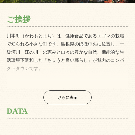
ご挨拶
川本町（かわもとまち）は、健康食品であるエゴマの栽培
で知られる小さな町です。島根県のほぼ中央に位置し、一
級河川「江の川」の恵みと山々の豊かな自然、機能的な生
活環境下調和した「ちょうど良い暮らし」が魅力のコンパ
クトタウンです。
川本町は大きく分けて３つの地区に分かれており、昭和の
レトロな町並みを残す弓市地区と、段々畑など日本の原風
さらに表示
景を望むことができる三原地区、ドラッグストアーやコン
ビニが並ぶＵＩターン者に人気の因原地区と、１つの町で
DATA
三者三様の生活を体験することができます。また町内には
保育所が３園、小学校、中学校、高校が１ずつあり、保小
中高が一帯となった教育を進めています。