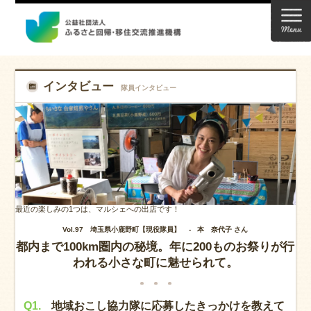
インタビュー
隊員インタビュー
最近の楽しみの1つは、マルシェへの出店です！
Vol.97 埼玉県小鹿野町【現役隊員】 -
本 奈代子 さん
都内まで100km圏内の秘境。年に200ものお祭りが行
われる小さな町に魅せられて。
Q1.
地域おこし協力隊に応募したきっかけを教えて