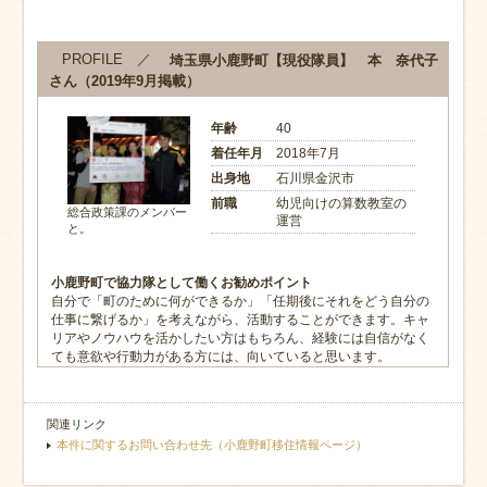
PROFILE ／
埼玉県小鹿野町【現役隊員】 本 奈代子
さん（2019年9月掲載）
年齢
40
着任年月
2018年7月
出身地
石川県金沢市
前職
幼児向けの算数教室の
総合政策課のメンバー
運営
と。
小鹿野町で協力隊として働くお勧めポイント
自分で「町のために何ができるか」「任期後にそれをどう自分の
仕事に繋げるか」を考えながら、活動することができます。キャ
リアやノウハウを活かしたい方はもちろん、経験には自信がなく
ても意欲や行動力がある方には、向いていると思います。
関連リンク
本件に関するお問い合わせ先（小鹿野町移住情報ページ）