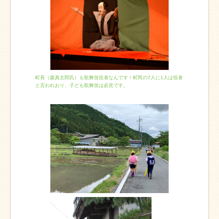
町長（森真太郎氏）も歌舞伎役者なんです！町民の7人に1人は役者
と言われおり、子ども歌舞伎は必見です。