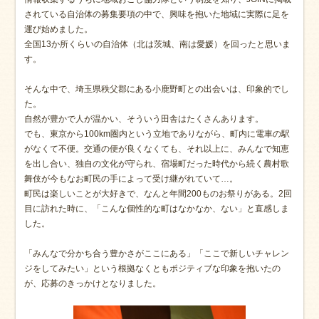
されている自治体の募集要項の中で、興味を抱いた地域に実際に足を
運び始めました。
全国13か所くらいの自治体（北は茨城、南は愛媛）を回ったと思いま
す。
そんな中で、埼玉県秩父郡にある小鹿野町との出会いは、印象的でし
た。
自然が豊かで人が温かい、そういう田舎はたくさんあります。
でも、東京から100km圏内という立地でありながら、町内に電車の駅
がなくて不便。交通の便が良くなくても、それ以上に、みんなで知恵
を出し合い、独自の文化が守られ、宿場町だった時代から続く農村歌
舞伎が今もなお町民の手によって受け継がれていて…。
町民は楽しいことが大好きで、なんと年間200ものお祭りがある。2回
目に訪れた時に、「こんな個性的な町はなかなか、ない」と直感しま
した。
「みんなで分かち合う豊かさがここにある」「ここで新しいチャレン
ジをしてみたい」という根拠なくともポジティブな印象を抱いたの
が、応募のきっかけとなりました。