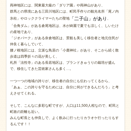
両神地区には、関東最大級の「ダリア園」や両神山があり、
群馬との県境にある三田川地区には、町民手作りの観光名所「尾ノ内
「二子山」があり
氷柱」やロッククライマーたちの聖地
、
「合角ダム」がある倉尾地区は、水が綺麗で夏でも涼しく、しいたけ
の産地であり、
「ジオパーク」がある奈倉地区は、景観も美しく移住者と地元住民が
仲良く暮らしていて、
腰ノ根地区には、立派な鳥居の「小鹿神社」があり、そこから続く散
歩道は四季折々の花が美しく、
札所「法性寺」のある長若地区は、ブランドきゅうりの栽培が盛ん
で、移住してきた芸術家さんも多く…。
一つ一つの地域の誇りが、移住者の自分にも伝わってくるから、
「あぁ、この誇りを守るためには、自分に何ができるんだろう」と考
えさせてくれる。
そして、こんなに多彩な町ですが、人口は11,500人程なので、町民と
町政の距離も近い。
みんな町長とも仲良しで、よく飲みに行ったりカラオケ行ったりもす
るんです！！