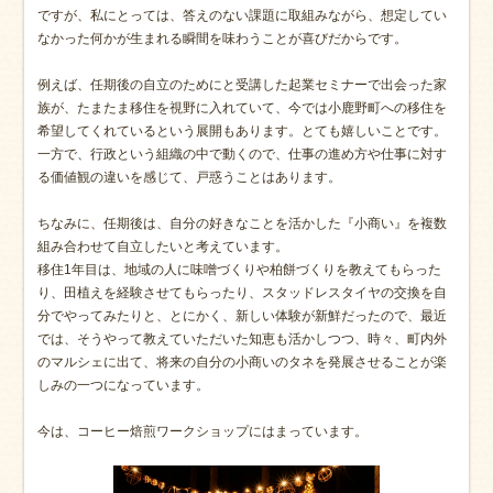
ですが、私にとっては、答えのない課題に取組みながら、想定してい
なかった何かが生まれる瞬間を味わうことが喜びだからです。
例えば、任期後の自立のためにと受講した起業セミナーで出会った家
族が、たまたま移住を視野に入れていて、今では小鹿野町への移住を
希望してくれているという展開もあります。とても嬉しいことです。
一方で、行政という組織の中で動くので、仕事の進め方や仕事に対す
る価値観の違いを感じて、戸惑うことはあります。
ちなみに、任期後は、自分の好きなことを活かした『小商い』を複数
組み合わせて自立したいと考えています。
移住1年目は、地域の人に味噌づくりや柏餅づくりを教えてもらった
り、田植えを経験させてもらったり、スタッドレスタイヤの交換を自
分でやってみたりと、とにかく、新しい体験が新鮮だったので、最近
では、そうやって教えていただいた知恵も活かしつつ、時々、町内外
のマルシェに出て、将来の自分の小商いのタネを発展させることが楽
しみの一つになっています。
今は、コーヒー焙煎ワークショップにはまっています。