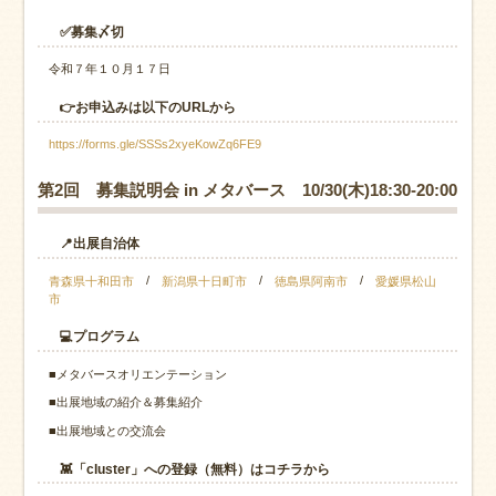
✅募集〆切
令和７年１０月１７日
👉お申込みは以下のURLから
https://forms.gle/SSSs2xyeKowZq6FE9
第2回 募集説明会 in メタバース 10/30(木)18:30-20:00
📍出展自治体
/
/
/
青森県十和田市
新潟県十日町市
徳島県阿南市
愛媛県松山
市
💻プログラム
■メタバースオリエンテーション
■出展地域の紹介＆募集紹介
■出展地域との交流会
👾「cluster」への登録（無料）はコチラから