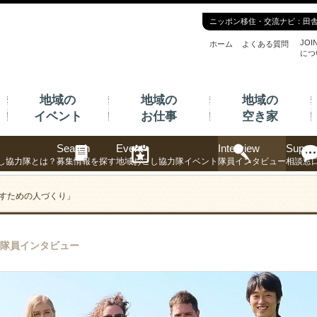
ニッポン移住・交流ナビ：田
JOI
ホーム
よくある質問
につ
地域の
地域の
地域の
イベント
お仕事
空き家
Search
Event
Interview
Suppor
し協力隊とは？
募集情報を探す
地域おこし協力隊イベント
隊員インタビュー
相談窓
すための人づくり」
隊員インタビュー