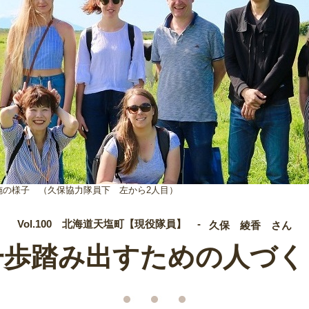
施の様子 （久保協力隊員下 左から2人目）
Vol.100 北海道天塩町【現役隊員】 -
久保 綾香 さん
一歩踏み出すための人づく