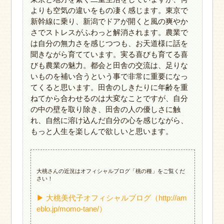
よりも空気の違いをもの凄く感じます。東京で
新幹線に乗り、新潟でドアが開くと風の爽やか
さでストレスがふわっと解消されます。農業で
は自分の無力さを感じつつも、お天道様に話を
聞きながら育てています。実る喜びも育てる喜
びも農業の魅力。都会と田舎の交流は、足りな
いものを補い合うという事で非常に重要になっ
てくると思います。田舎のしきたりに年齢を重
ねてから合わせるのは大変なことですが、自分
の中の壁を取り除き、田舎の人の優しさに触
れ、自然に溶け込んだ自分の心を感じながら、
もっと人生を楽しんで欲しいと思います。
大桃さんの近況はオフィシャルブログ「桃の種」をご覧くだ
さい！
▶ 大桃美代子オフィシャルブログ（http://am
eblo.jp/momo-tane/）