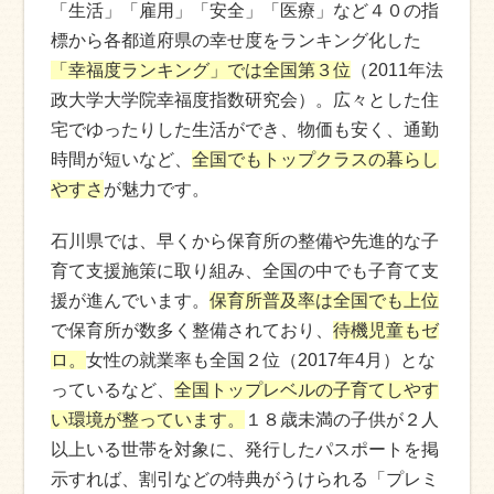
「生活」「雇用」「安全」「医療」など４０の指
標から各都道府県の幸せ度をランキング化した
「幸福度ランキング」では全国第３位
（2011年法
政大学大学院幸福度指数研究会）。広々とした住
宅でゆったりした生活ができ、物価も安く、通勤
時間が短いなど、
全国でもトップクラスの暮らし
やすさ
が魅力です。
石川県では、早くから保育所の整備や先進的な子
育て支援施策に取り組み、全国の中でも子育て支
援が進んでいます。
保育所普及率は全国でも上位
で保育所が数多く整備されており、
待機児童もゼ
ロ。
女性の就業率も全国２位（2017年4月）とな
っているなど、
全国トップレベルの子育てしやす
い環境が整っています。
１８歳未満の子供が２人
以上いる世帯を対象に、発行したパスポートを掲
示すれば、割引などの特典がうけられる「プレミ