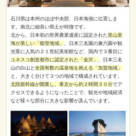
石川県は本州のほぼ中央部、日本海側に位置しま
す。南北に細長い県土が特徴です。
北から、日本初の世界農業遺産に認定された
里山里
海が美しい「能登地域」
、日本三名園の兼六園や観
光客に人気の２１世紀美術館など、国内で３番目に
ユネスコ創造都市に認定された「金沢」
、日本三名
山の白山と
全国有数の温泉地を抱える「加賀地域」
と、大きく分けて３つの地域で構成されています。
北陸新幹線が開業し、東京から約２時間３０分
でア
クセスできるようになったことで、観光や地域経済
など様々な部分に大きな影響が及んでいます。