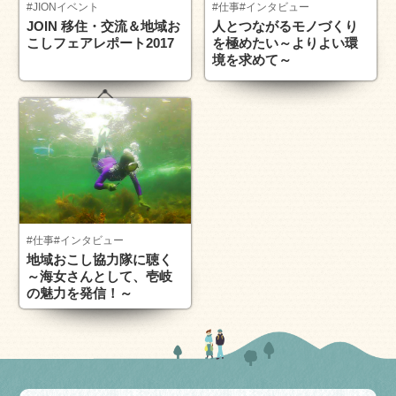
#JIONイベント
#仕事
#インタビュー
JOIN 移住・交流＆地域お
人とつながるモノづくり
こしフェアレポート2017
を極めたい～よりよい環
境を求めて～
#仕事
#インタビュー
地域おこし協力隊に聴く
～海女さんとして、壱岐
の魅力を発信！～