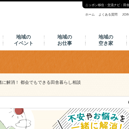
ニッポン移住・交流ナビ：田
ホーム
よくある質問
JO
地域の
地域の
地域の
イベント
お仕事
空き家
緒に解消！ 都会でもできる田舎暮らし相談