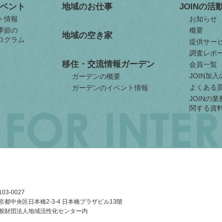
ベント
地域のお仕事
JOINの活
ト情報
お知らせ
季節の
概要
地域の空き家
ログラム
提供サー
調査レポ
移住・交流情報ガーデン
会員一覧
JOIN加
ガーデンの概要
よくある
ガーデンのイベント情報
JOINの
関する資
03-0027
京都中央区日本橋2-3-4
日本橋プラザビル13階
般財団法人地域活性化センター内