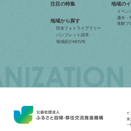
注目の特集
地域のイ
イベン
通年・
地域から探す
体験プ
田舎フォトライブラリー
パンフレット請求
地域紹介MOVIE
JAPAN
ORGANIZATION
FOR
INTERNAL
MIGRATION
〒1
東
一