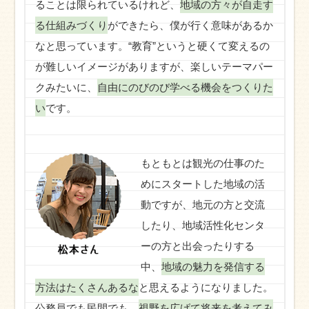
ることは限られているけれど、
地域の方々が自走す
る仕組みづくり
ができたら、僕が行く意味があるか
なと思っています。“教育”というと硬くて変えるの
が難しいイメージがありますが、楽しいテーマパー
クみたいに、
自由にのびのび学べる機会をつくりた
い
です。
もともとは観光の仕事のた
めにスタートした地域の活
動ですが、地元の方と交流
したり、地域活性化センタ
ーの方と出会ったりする
中、
地域の魅力を発信する
方法はたくさんあるな
と思えるようになりました。
公務員でも民間でも、
視野を広げて将来を考えてみ