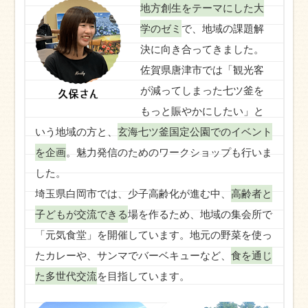
地方創生をテーマにした大
学のゼミ
で、地域の課題解
決に向き合ってきました。
佐賀県唐津市では「観光客
が減ってしまった七ツ釜を
もっと賑やかにしたい」と
いう地域の方と、
玄海七ツ釜国定公園でのイベント
を企画
。魅力発信のためのワークショップも行いま
した。
埼玉県白岡市では、少子高齢化が進む中、
高齢者と
子どもが交流できる
場を作るため、地域の集会所で
「元気食堂」を開催しています。地元の野菜を使っ
たカレーや、サンマでバーベキューなど、
食を通じ
た多世代交流
を目指しています。