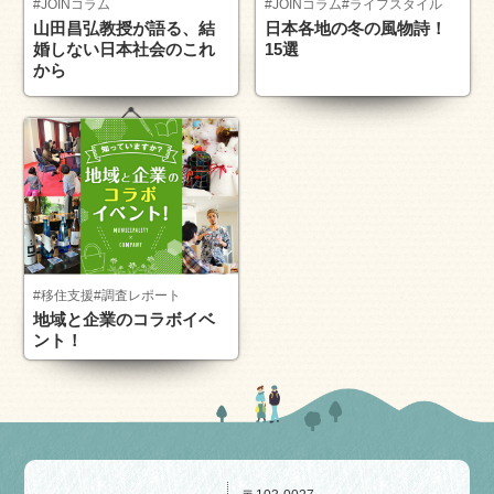
#JOINコラム
#JOINコラム
#ライフスタイル
山田昌弘教授が語る、結
日本各地の冬の風物詩！
婚しない日本社会のこれ
15選
から
#移住支援
#調査レポート
地域と企業のコラボイベ
ント！