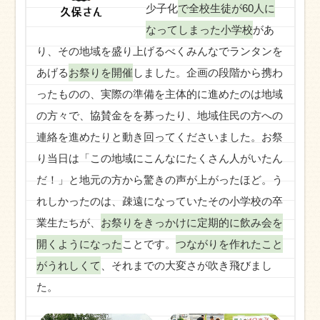
少子化
で全校生徒が60人に
なってしまった小学校
があ
り、その地域を盛り上げるべくみんなでランタンを
あげる
お祭りを開催
しました。企画の段階から携わ
ったものの、実際の準備を主体的に進めたのは地域
の方々で、協賛金をを募ったり、地域住民の方への
連絡を進めたりと動き回ってくださいました。お祭
り当日は「この地域にこんなにたくさん人がいたん
だ！」と地元の方から驚きの声が上がったほど。う
れしかったのは、疎遠になっていたその小学校の卒
業生たちが、
お祭りをきっかけに定期的に飲み会を
開くようになった
ことです。
つながりを作れたこと
がうれしくて
、それまでの大変さが吹き飛びまし
た。