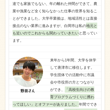
達でも家族でもない、年の離れた仲間ができて、農
業や漁業など全く知らなかった仕事の世界を知るこ
とができました。大学卒業後は、地域活性とは直接
接点のない業界に進みますが、白岡市は私の
地元と
も近いのでこれからも関わっていきたい
と思ってい
ます。
来年から1年間、大学を休学
して唐津市に移住します。
学生団体での活動中に市議
会や市役所の方とつながり
ができ、
「高校生向けの教
育プログラムづくりに携わ
ってほしい」とオファーがありました。
年間ででき