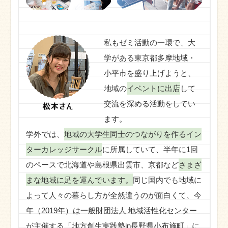
私もゼミ活動の一環で、大
学がある東京都多摩地域・
小平市を盛り上げようと、
地域の
イベントに出店
して
交流を深める活動をしてい
ます。
学外では、
地域の大学生同士のつながりを作るイン
ターカレッジサークル
に所属していて、半年に1回
のペースで北海道や島根県出雲市、京都など
さまざ
まな地域に足を運んでいます。
同じ国内でも地域に
よって人々の暮らし方が全然違うのが面白くて、今
年（2019年）は一般財団法人 地域活性化センター
が主催する「地方創生実践塾in長野県小布施町」に