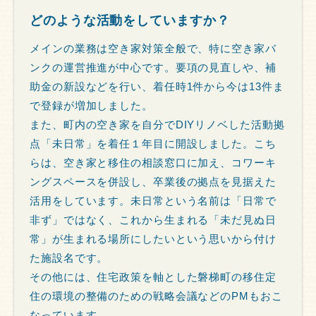
どのような活動をしていますか？
メインの業務は空き家対策全般で、特に空き家バ
ンクの運営推進が中心です。要項の見直しや、補
助金の新設などを行い、着任時1件から今は13件ま
で登録が増加しました。
また、町内の空き家を自分でDIYリノベした活動拠
点「未日常」を着任１年目に開設しました。こち
らは、空き家と移住の相談窓口に加え、コワーキ
ングスペースを併設し、卒業後の拠点を見据えた
活用をしています。未日常という名前は「日常で
非ず」ではなく、これから生まれる「未だ見ぬ日
常」が生まれる場所にしたいという思いから付け
た施設名です。
その他には、住宅政策を軸とした磐梯町の移住定
住の環境の整備のための戦略会議などのPMもおこ
なっています。