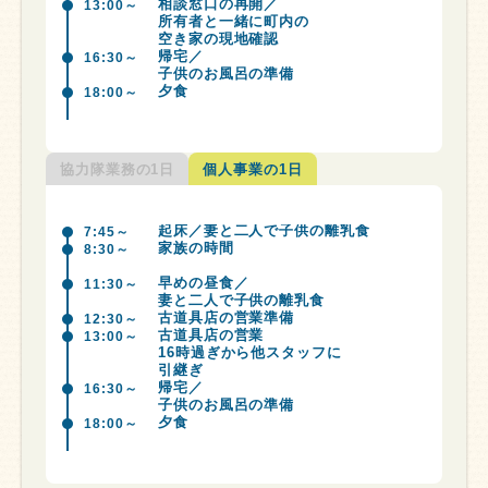
相談窓口の再開／
13:00～
所有者と一緒に町内の
空き家の現地確認
帰宅／
16:30～
子供のお風呂の準備
夕食
18:00～
協力隊業務の1日
個人事業の1日
起床／妻と二人で子供の離乳食
7:45～
家族の時間
8:30～
早めの昼食／
11:30～
妻と二人で子供の離乳食
古道具店の営業準備
12:30～
古道具店の営業
13:00～
16時過ぎから他スタッフに
引継ぎ
帰宅／
16:30～
子供のお風呂の準備
夕食
18:00～