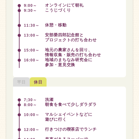
オンラインにて朝礼
9:00～
こうじづくり
9:30～
休憩・移動
11:30～
安部榮四郎記念館と
13:00～
プロジェクトの打ち合わせ
地元の農家さんを回り、
15:00～
情報収集・販売の打ち合わせ
地域のまちなみ研究会に
16:00～
参加・意見交換
平日
休日
洗濯
7;30～
朝食を食べて少しダラダラ
8:00～
マルシェイベントなどに
10:00～
遊びに行く
行きつけの喫茶店でランチ
12:00～