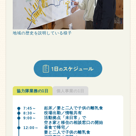
地域の歴史を説明している様子
協力隊業務の1日
個人事業の1日
起床／妻と二人で子供の離乳食
7:45～
役場出勤／情報共有
8:30～
活動拠点「未日常」で
9:00～
空き家と移住の相談窓口の開始
昼食で帰宅／
12:00～
妻と二人で子供の離乳食