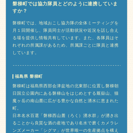
磐梯町では協力隊員とどのように連携していま
すか？
磐梯町では、地域おこし協力隊の全体ミーティングを
月１回開催し、隊員同士が活動状況や近況を話し合え
る場を提供し情報共有しています。また、各隊員はそ
れぞれの所属課があるため、所属課ごとに隊員と連携
しています。
福島県 磐梯町
磐梯町は福島県西部会津盆地の北東部に位置し磐梯朝
日国立公園内にある磐梯山をはじめとする厩嶽山、猫
魔ヶ岳の南山麓に広がる豊かな自然と湧水に恵まれた
町。
日本名水百選「磐梯西山麓（ろく）湧水群」が湧き出
ることから良質な酒の産地であり名水で磨くカメラレ
ンズメーカー「シグマ」が世界唯一の生産拠点を構え