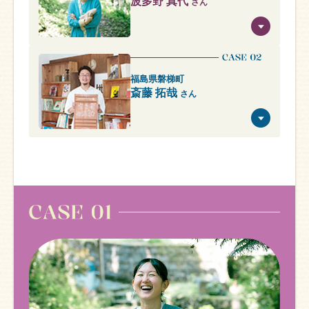
波多野 真代
さん
福島県磐梯町
斎藤 拓哉
さん