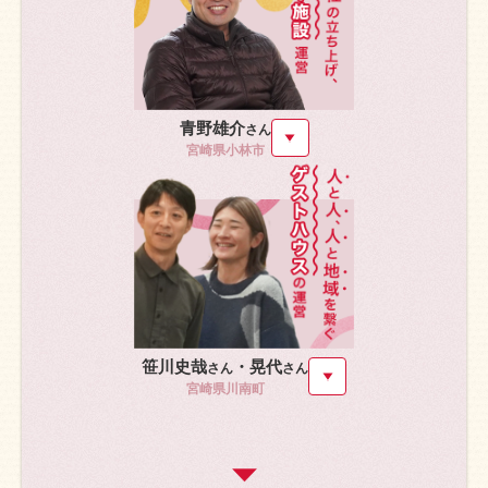
青野雄介
さん
宮崎県小林市
笹川史哉
・晃代
さん
さん
宮崎県川南町