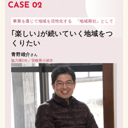
事業を通じて地域を活性化する
「地域商社」として
｢楽しい｣が続いていく
地域をつ
くりたい
青野雄介
さん
協力隊OB／宮崎県小林市