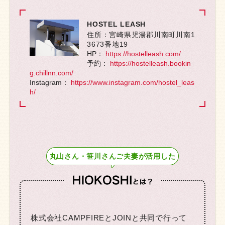
HOSTEL LEASH
住所：宮崎県児湯郡川南町川南1
3673番地19
HP：
https://hostelleash.com/
予約：
https://hostelleash.bookin
g.chillnn.com/
Instagram：
https://www.instagram.com/hostel_leas
h/
丸山さん・笹川さんご夫妻が活用した
株式会社CAMP­FIREとJOINと共同で行って