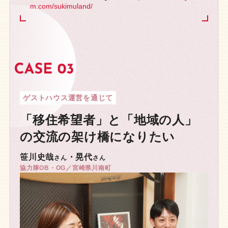
m.com/sukimuland/
ゲストハウス運営を通じて
「移住希望者」と「地域の人」
の交流の架け橋になりたい
笹川史哉
・晃代
さん
さん
協力隊OB・OG／宮崎県川南町