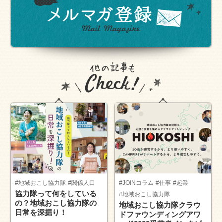
#地域おこし協力隊
#関係人口
#JOINコラム
#仕事
#起業
協力隊って何をしている
#地域おこし協力隊
の？地域おこし協力隊の
地域おこし協力隊クラウ
日常を深掘り！
ドファウンディングアワ