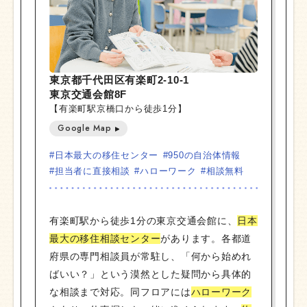
東京都千代田区有楽町2-10-1
東京交通会館8F
【有楽町駅京橋口から徒歩1分】
Google Map
#日本最大の移住センター
#950の自治体情報
#担当者に直接相談
#ハローワーク
#相談無料
有楽町駅から徒歩1分の東京交通会館に、
日本
最大の移住相談センター
があります。各都道
府県の専門相談員が常駐し、「何から始めれ
ばいい？」という漠然とした疑問から具体的
な相談まで対応。同フロアには
ハローワーク