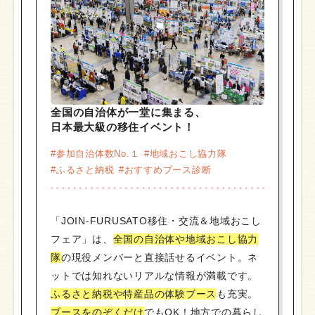
全国の自治体が一堂に集まる、
日本最大級の移住イベント！
#参加自治体数No.１
#地域おこし協力隊
#ふるさと納税
#おすすめブース診断
「JOIN-FURUSATO移住・交流＆地域おこし
フェア」は、
全国の自治体や地域おこし協力
隊
の現役メンバーと直接話せるイベント。ネ
ットでは知れないリアルな情報が満載です。
ふるさと納税や特産品の体験ブース
も充実。
ブースをのぞくだけ
でもOK！地方での暮らし