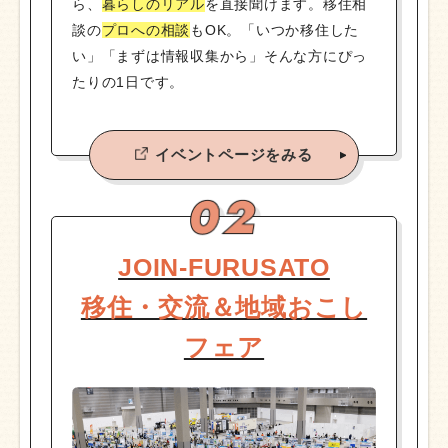
ら、
暮らしのリアル
を直接聞けます。移住相
談の
プロへの相談
もOK。「いつか移住した
い」「まずは情報収集から」そんな方にぴっ
たりの1日です。
イベントページをみる
JOIN-FURUSATO
移住・交流＆地域おこし
フェア