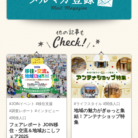
#JOINイベント
#移住支援
#ライフスタイル
#関係人口
地域の魅力がぎゅっと集
#調査レポート
#インタビュー
結！アンテナショップ特
#関係人口
集
フェアレポート JOIN移
住・交流＆地域おこしフ
ェア2025