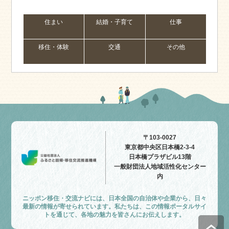
住まい
結婚・子育て
仕事
移住・体験
交通
その他
〒103-0027
東京都中央区日本橋2-3-4
日本橋プラザビル13階
一般財団法人地域活性化センター
内
ニッポン移住・交流ナビには、日本全国の自治体や企業から、日々
最新の情報が寄せられています。私たちは、この情報ポータルサイ
トを通じて、各地の魅力を皆さんにお伝えします。