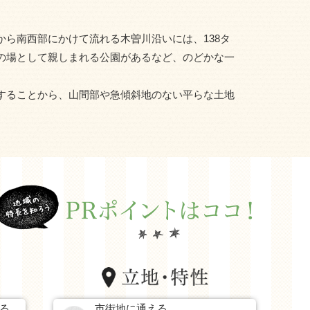
ら南西部にかけて流れる木曽川沿いには、138タ
の場として親しまれる公園があるなど、のどかな一
することから、山間部や急傾斜地のない平らな土地
。
る
市街地に通える