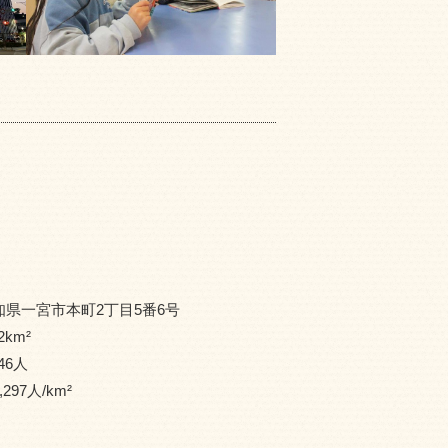
知県一宮市本町2丁目5番6号
2
km²
46
人
,297
人/km²