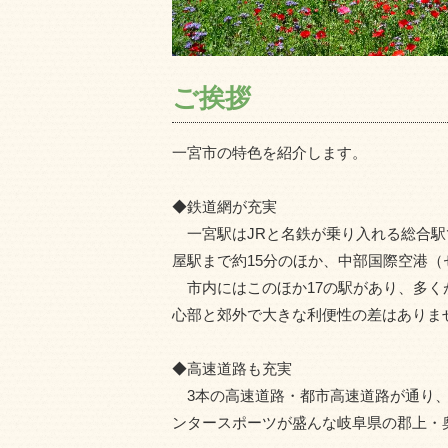
ご挨拶
一宮市の特色を紹介します。
◆鉄道網が充実
一宮駅はJRと名鉄が乗り入れる総合駅で
屋駅まで約15分のほか、中部国際空港（
市内にはこのほか17の駅があり、多く
心部と郊外で大きな利便性の差はありま
◆高速道路も充実
3本の高速道路・都市高速道路が通り、
ンタースポーツが盛んな岐阜県の郡上・