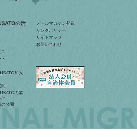
RUSATOの活
メールマガジン登録
リンクポリシー
サイトマップ
お問い合わせ
ビス
ート
URUSATO加入
質問
URUSATOの業
等に
料の公開