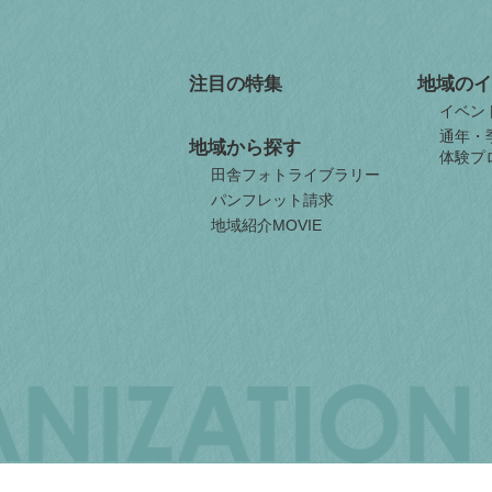
注目の特集
地域のイ
イベン
通年・
地域から探す
体験プ
田舎フォトライブラリー
パンフレット請求
地域紹介MOVIE
JAPAN
ORGANIZATION
FOR
INTERNAL
MIGRATION