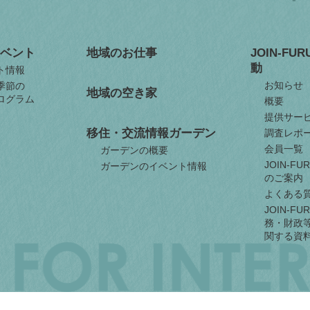
ベント
地域のお仕事
JOIN-FU
動
ト情報
お知らせ
季節の
地域の空き家
ログラム
概要
提供サー
移住・交流情報ガーデン
調査レポ
会員一覧
ガーデンの概要
JOIN-F
ガーデンのイベント情報
のご案内
よくある
JOIN-F
務・財政
関する資