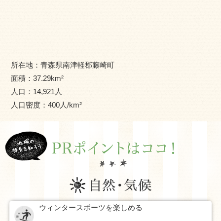
心豊かな優しいまちで”ふんちゃぎ暮らし”を送ってみませ
んか？
所在地：
青森県南津軽郡藤崎町
面積：
37.29
km²
人口：
14,921
人
人口密度：
400
人/km²
ウィンタースポーツを楽しめる