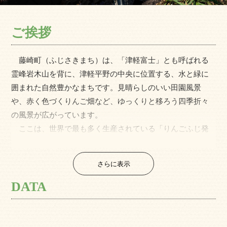
ご挨拶
藤崎町（ふじさきまち）は、「津軽富士」とも呼ばれる
霊峰岩木山を背に、津軽平野の中央に位置する、水と緑に
囲まれた自然豊かなまちです。見晴らしのいい田園風景
や、赤く色づくりんご畑など、ゆっくりと移ろう四季折々
の風景が広がっています。
ここは、世界で最も多く生産されている「りんごふじ発
祥の地」であり、蜜のたっぷり入った藤崎産ふじりんごの
他にも、肥沃な土地で育った米、にんにく、アスパラガス
さらに表示
など、おいしさ溢れる数々のふじさき産品は町の自慢で
す。
DATA
また、弘前市、五所川原市、青森市など、県内の都会は
すぐそこ。立地がいいのも暮らしやすさの一つとなり、生
活の拠点として選ばれています。