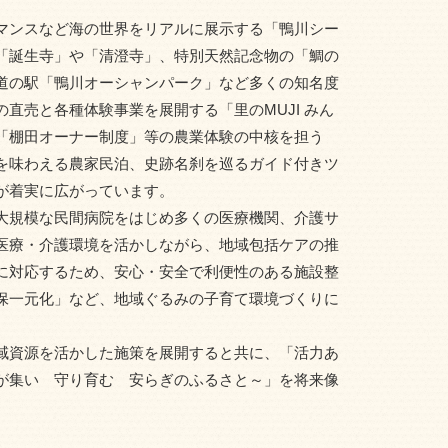
マンスなど海の世界をリアルに展示する「鴨川シー
「誕生寺」や「清澄寺」、特別天然記念物の「鯛の
道の駅「鴨川オーシャンパーク」など多くの知名度
直売と各種体験事業を展開する「里のMUJI みん
「棚田オーナー制度」等の農業体験の中核を担う
を味わえる農家民泊、史跡名刹を巡るガイド付きツ
が着実に広がっています。
大規模な民間病院をはじめ多くの医療機関、介護サ
医療・介護環境を活かしながら、地域包括ケアの推
に対応するため、安心・安全で利便性のある施設整
保一元化」など、地域ぐるみの子育て環境づくりに
域資源を活かした施策を展開すると共に、「活力あ
が集い 守り育む 安らぎのふるさと～」を将来像