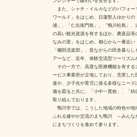
ンレジャーで賑わいを見せます。
また、シャチ・イルカなどのパフォー
ワールド」をはじめ、日蓮聖人ゆかりの
浦」、「仁右衛門島」、「鴨川松島」、
の高い観光資源を有するほか、農産品等の
なみの里」をはじめ、都心から一番近い
「棚田倶楽部」、昔ながらの田舎暮らし
アーなど、近年、体験交流型ツーリズム
その一方で、高度な医療機能を有する
ービス事業所が立地しており、充実した
進や、少子化や育児に係る多様なニーズ
備を図ると共に、「小中一貫校」、「幼
取り組んでおります。
鴨川市では、こうした地域の特色や地
ふれる健やか交流のまち鴨川 ～みんな
にまちづくりを進めて参ります。