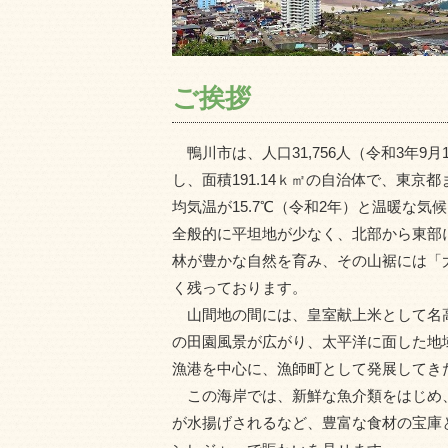
ご挨拶
鴨川市は、人口31,756人（令和3年9
し、面積191.14ｋ㎡の自治体で、東京
均気温が15.7℃（令和2年）と温暖な気
全般的に平坦地が少なく、北部から東部
林が豊かな自然を育み、その山裾には「
く残っております。
山間地の間には、皇室献上米として名
の田園風景が広がり、太平洋に面した地
漁港を中心に、漁師町として発展してき
この海岸では、新鮮な魚介類をはじめ
が水揚げされるなど、豊富な食材の宝庫