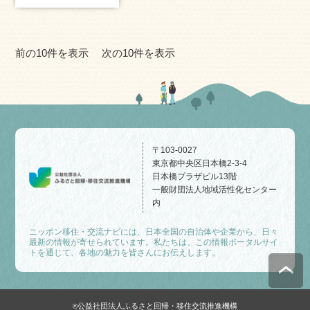
前の10件を表示
次の10件を表示
〒103-0027
東京都中央区日本橋2-3-4
日本橋プラザビル13階
一般財団法人地域活性化センター
内
ニッポン移住・交流ナビには、日本全国の自治体や企業から、日々
最新の情報が寄せられています。私たちは、この情報ポータルサイ
トを通じて、各地の魅力を皆さんにお伝えします。
公益社団法人ふるさと回帰・移住交流推進機構
©