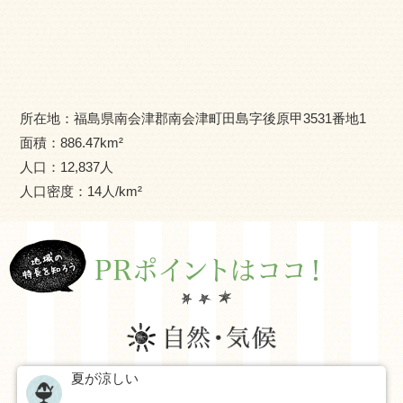
会津地方の中心、会津若松市まで約45キロメートル位置に
あり、東北地方の南の玄関口となる地域です。
気候は、夏は朝夕しのぎやすく、冬は厳しい日本海型に属
し、特に西部地域は特別豪雪地帯に指定されています。
また、東京都の浅草駅から南会津町の会津田島駅間を約3時
所在地：
福島県南会津郡南会津町田島字後原甲3531番地1
間かけて直通運転する「特急リバティ会津」が運行してお
面積：
886.47
km²
り、交通の便が良い地域となっています。
人口：
12,837
人
毎年7月に開催される日本三大祇園祭「会津田島祇園祭」で
人口密度：
14
人/km²
は、「七行器行列（ななほかいぎょうれつ）」と呼ばれる
花嫁行列を見るために、多くの観光客が来町します。
さらに、町内には4地域ごとにスキー場があり、冬になると
スキーやスノーボードを行うため毎年多くの方が訪れま
す。
自然や歴史の魅力があふれる南会津町でスローライフを始
夏が涼しい
めてみませんか？