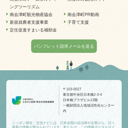
ングツーリズム
南会津町観光物産協会
南会津町PR動画
新規就農者支援事業
子育て支援
定住促進すまいる補助金
パンフレット請求メールを送る
〒103-0027
東京都中央区日本橋2-3-4
日本橋プラザビル13階
一般財団法人地域活性化センター
内
ニッポン移住・交流ナビには、日本全国の自治体や企業から、日々
最新の情報が寄せられています。私たちは、この情報ポータルサイ