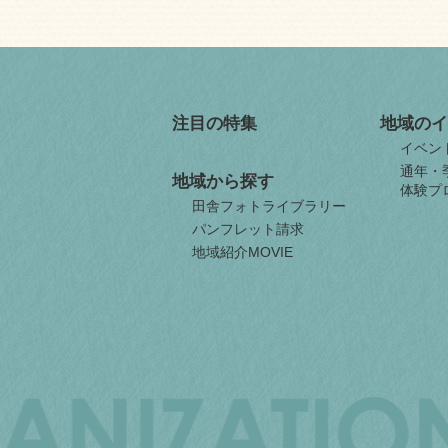
注目の特集
地域のイ
イベン
通年・
地域から探す
体験プ
田舎フォトライブラリー
パンフレット請求
地域紹介MOVIE
JAPAN
ORGANIZATION
FOR