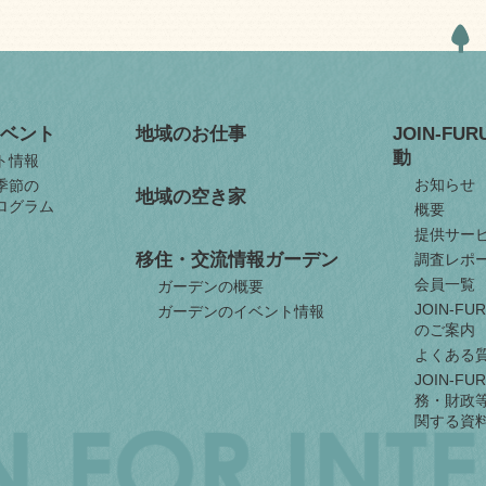
ベント
地域のお仕事
JOIN-FU
動
ト情報
お知らせ
季節の
地域の空き家
ログラム
概要
提供サー
移住・交流情報ガーデン
調査レポ
会員一覧
ガーデンの概要
JOIN-F
ガーデンのイベント情報
のご案内
よくある
JOIN-F
務・財政
関する資