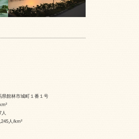
馬県館林市城町１番１号
km²
7
人
,245
人/km²