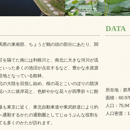
DATA
馬県の東南部、ちょうど鶴の頭の部分にあたり、関
町を隔てた南には利根川と、南北に大きな河川が流
といった多くの池沼が点在するなど、豊かな水資源
息地となっている館林。
北の大陸を目指し始め、桜の花とこいのぼりの競演
所在地：
群
花ハスに彼岸花と、色鮮やかな花々が四季折々に館
面積：
60.97
人口：
75,94
最も東京に近く、東北自動車道や東武鉄道により約
人口密度：
1
へ通勤するかたの通勤圏としてじゅうぶんな役割を
ても多くのかたが訪れます。