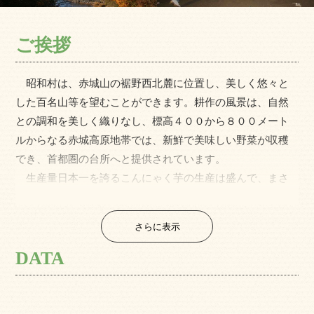
ご挨拶
昭和村は、赤城山の裾野西北麓に位置し、美しく悠々と
した百名山等を望むことができます。耕作の風景は、自然
との調和を美しく織りなし、標高４００から８００メート
ルからなる赤城高原地帯では、新鮮で美味しい野菜が収穫
でき、首都圏の台所へと提供されています。
生産量日本一を誇るこんにゃく芋の生産は盛んで、まさ
に昭和村は全国に自慢できる「やさい王国」です。 利根
川水系、奥利根地方の本村には片品川が清らかに流れ、河
さらに表示
岸は日本有数の美しい段丘を形成し、歴史の刻みを私たち
に披露してくれています。優れた景観的個性を生かし、小
DATA
さくても美しく輝くオンリーワンの村として、平成21年10
月に｢日本で最も美しい村」連合に加盟いたしました。基幹
産業の農業や商工業の振興を基盤に「自主自立の村」、