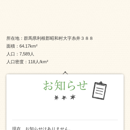
「元気な村」として邁進しています。
最近では農業の大規模化が目覚ましく、担い手である若
者の就農も活気にあふれ、活躍が期待されます。 昭和村
の玄関口でもあります関越自動車道昭和インターチエンジ
の向かいには、広大な敷地の関屋工業団地があり、世界的
所在地：
群馬県利根郡昭和村大字糸井３８８
にも優良な企業が進出し、本村の産業の活性化にも繋がっ
面積：
64.17
km²
ております。 さらに、その隣には、平成23年7月、念願の
人口：
7,589
人
道の駅「あぐりーむ昭和」がオープン、野菜収穫体験等村
人口密度：
118
人/km²
の特性を生かした道の駅として親しまれています。農業観
光農園等の自然を生かした観光資源も充実して参りまし
た。
本村には、総合運動公園や、昭和の森山荘・ゴルフ場、
日帰り天然温泉「昭和の湯」等があり、心遣いやおもてな
し等に配慮しながら健康増進や、癒しの場を提供しており
ます。 財政の健全化に十分に配慮した上で、「子育てに
やさしい村づくり」「高齢者が安心できる福祉の村づく
現在、お知らせはありません。