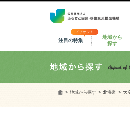
イチオシ！
地域から
注目の特集
探す
ホーム
地域から探す
北海道
大