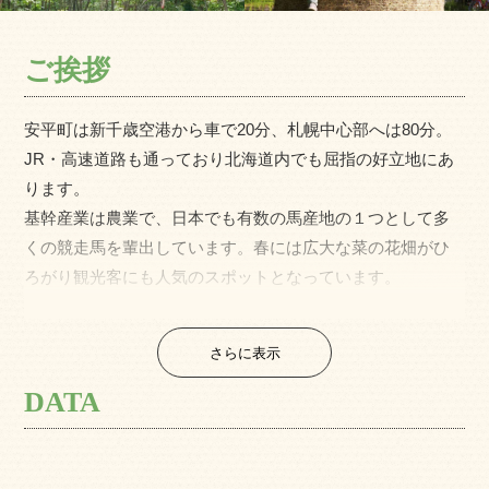
ご挨拶
安平町は新千歳空港から車で20分、札幌中心部へは80分。
JR・高速道路も通っており北海道内でも屈指の好立地にあ
ります。
基幹産業は農業で、日本でも有数の馬産地の１つとして多
くの競走馬を輩出しています。春には広大な菜の花畑がひ
ろがり観光客にも人気のスポットとなっています。
自然豊かで生活しやすい環境が魅力の１つです。
さらに表示
ユニセフが推進する「子どもにやさしいまちづくり事業
（CFCI）」の実践自治体として認定され、子どもを主役に
DATA
考えた町づくりを行っています。また、町独自の「あびら
教育プラン」があり「あそび」・「学び」・「挑戦」をキ
ーワードに子どもから大人まで豊かに生きるために挑戦す