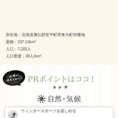
る人を育てています。
所在地：
北海道勇払郡安平町早来大町95番地
面積：
237.13
km²
人口：
7,202
人
人口密度：
30
人/km²
ウィンタースポーツを楽しめる