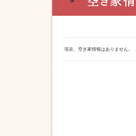
現在、空き家情報はありません。