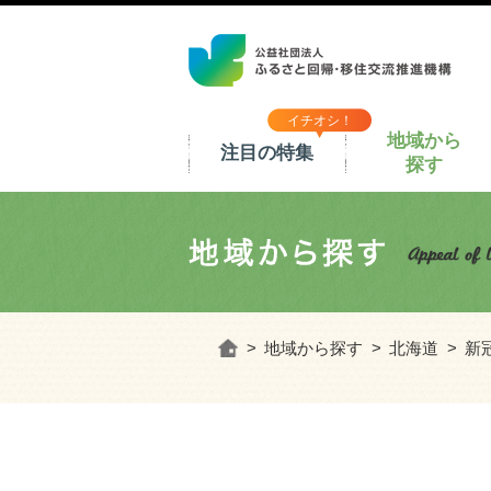
イチオシ！
地域から
注目の特集
探す
ホーム
地域から探す
北海道
新