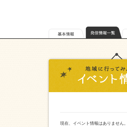
現在、イベント情報はありません