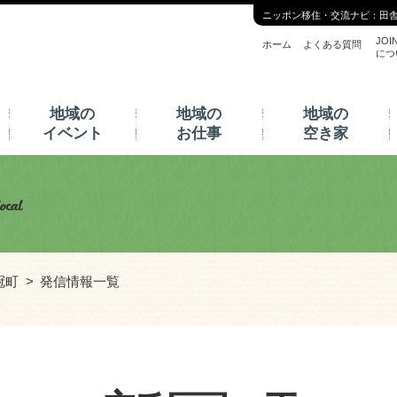
ニッポン移住・交流ナビ：田
JOI
ホーム
よくある質問
につ
地域の
地域の
地域の
イベント
お仕事
空き家
冠町
発信情報一覧