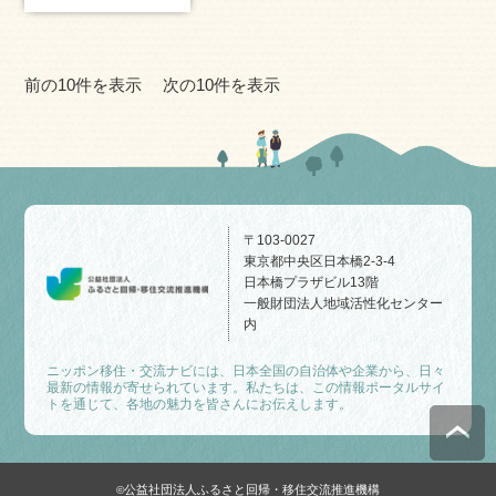
前の10件を表示
次の10件を表示
〒103-0027
東京都中央区日本橋2-3-4
日本橋プラザビル13階
一般財団法人地域活性化センター
内
ニッポン移住・交流ナビには、日本全国の自治体や企業から、日々
最新の情報が寄せられています。私たちは、この情報ポータルサイ
トを通じて、各地の魅力を皆さんにお伝えします。
公益社団法人ふるさと回帰・移住交流推進機構
©