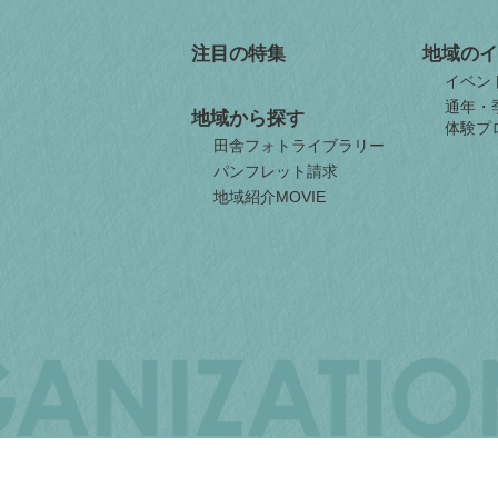
注目の特集
地域のイ
イベン
通年・
地域から探す
体験プ
田舎フォトライブラリー
パンフレット請求
地域紹介MOVIE
JAPAN
ORGANIZATION
FOR
INTERNAL
MIGRATION