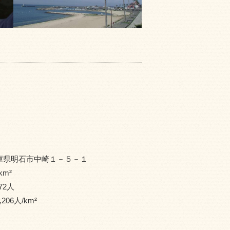
庫県明石市中崎１－５－１
km²
72
人
,206
人/km²