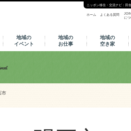
ニッポン移住・交流ナビ：田
JOI
ホーム
よくある質問
につ
地域の
地域の
地域の
イベント
お仕事
空き家
石市