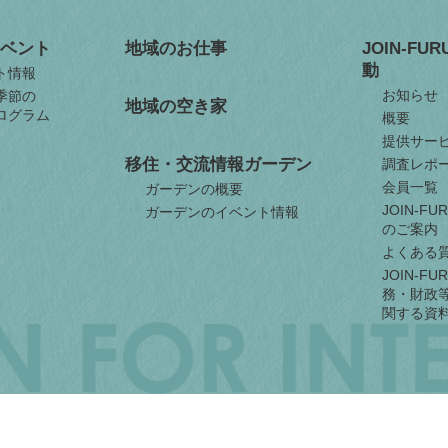
ベント
地域のお仕事
JOIN-FU
動
ト情報
お知らせ
季節の
地域の空き家
ログラム
概要
提供サー
移住・交流情報ガーデン
調査レポ
会員一覧
ガーデンの概要
JOIN-F
ガーデンのイベント情報
のご案内
よくある
JOIN-F
務・財政
関する資