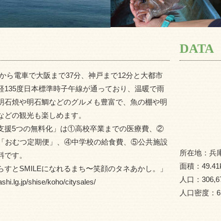
DATA
から電車で大阪まで37分、神戸まで12分と大都市
135度日本標準時子午線が通っており、温暖で雨
明石焼や明石鯛などのグルメも豊富で、魚の棚や明
などの観光も楽しめます。
支援5つの無料化」は①高校卒業までの医療費、②
問「おむつ定期便」、④中学校の給食費、⑤公共施設
所在地：
兵
料です。
面積：
49.41
すとSMILEになれるまち〜笑顔のタネあかし。」
人口：
306,6
g.jp/shise/koho/citysales/
人口密度：
6