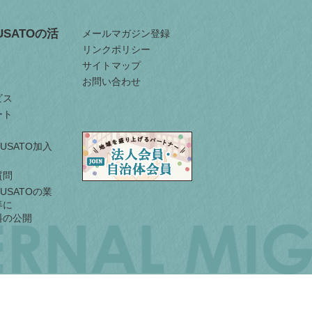
RUSATOの活
メールマガジン登録
リンクポリシー
サイトマップ
お問い合わせ
ビス
ート
URUSATO加入
質問
URUSATOの業
等に
料の公開