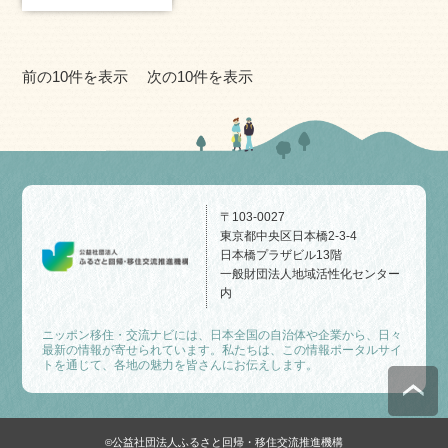
前の10件を表示
次の10件を表示
〒103-0027
東京都中央区日本橋2-3-4
日本橋プラザビル13階
一般財団法人地域活性化センター
内
ニッポン移住・交流ナビには、日本全国の自治体や企業から、日々
最新の情報が寄せられています。私たちは、この情報ポータルサイ
トを通じて、各地の魅力を皆さんにお伝えします。
公益社団法人ふるさと回帰・移住交流推進機構
©