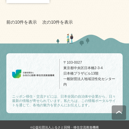
前の10件を表示
次の10件を表示
〒103-0027
東京都中央区日本橋2-3-4
日本橋プラザビル13階
一般財団法人地域活性化センター
内
ニッポン移住・交流ナビには、日本全国の自治体や企業から、日々
最新の情報が寄せられています。私たちは、この情報ポータルサイ
トを通じて、各地の魅力を皆さんにお伝えします。
公益社団法人ふるさと回帰・移住交流推進機構
©