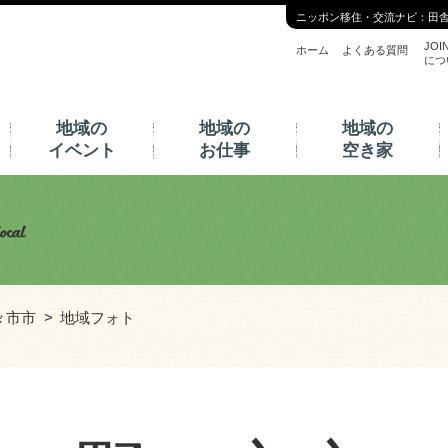
ニッポン移住・交流ナビ：田
JOI
ホーム
よくある質問
につ
地域の
地域の
地域の
イベント
お仕事
空き家
々市市
地域フォト