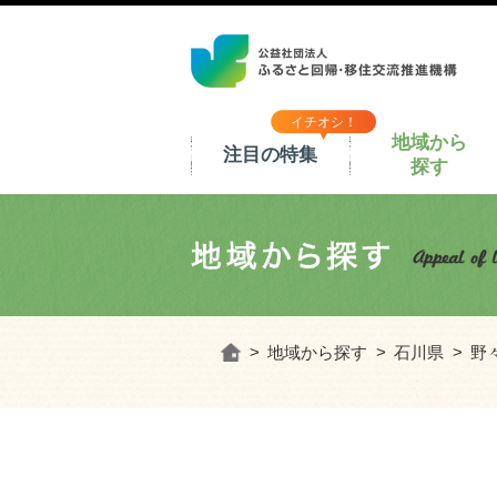
イチオシ！
地域から
注目の特集
探す
ホーム
地域から探す
石川県
野