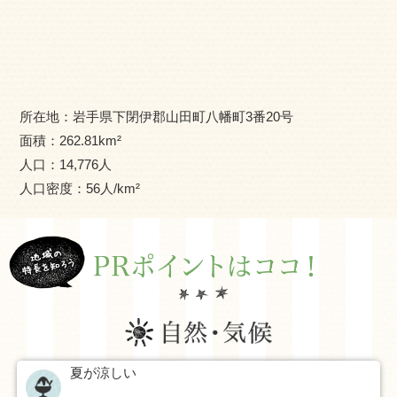
えず循環する湾で育ったカキ・ホタテは嫌味がなくさわや
かな風味が特徴で、原木シイタケの栽培・マツタケの収穫
量は全国トップレベルです。また、海・山の恩恵を生かし
たシーカヤックやそば打ち体験などの自然アクティビティ
が充実しています。
所在地：
岩手県下閉伊郡山田町八幡町3番20号
近年、町では移住定住促進に力を入れており移住相談窓
面積：
262.81
km²
口を設けるとともに移住者向けの主要な施策を整備してい
人口：
14,776
人
ます。今後は移住者や移住希望者の方向けのイベントやツ
人口密度：
56
人/km²
アーに力を入れていきたいと思いますのでよろしくお願い
します。
夏が涼しい