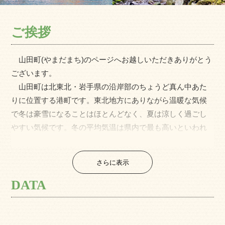
ご挨拶
山田町(やまだまち)のページへお越しいただきありがとう
ございます。
山田町は北東北・岩手県の沿岸部のちょうど真ん中あた
りに位置する港町です。東北地方にありながら温暖な気候
で冬は豪雪になることはほとんどなく、夏は涼しく過ごし
やすい気候です。冬の平均気温は県内で最も高いといわれ
ています。
町のシンボル・オランダ島に代表されるような風光明媚
さらに表示
な景観を求めて移住する方も多く、透明度の高いエメラル
ドグリーンの海と花こう岩の浸食によってできた白い砂浜
DATA
との対比が映えると人気の海水浴場は移住者の皆さんに親
しまれています。
太平洋の親潮・黒潮・３つの川、これらの澄んだ水が絶