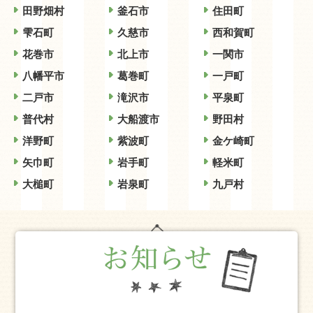
田野畑村
釜石市
住田町
雫石町
久慈市
西和賀町
花巻市
北上市
一関市
八幡平市
葛巻町
一戸町
二戸市
滝沢市
平泉町
普代村
大船渡市
野田村
洋野町
紫波町
金ケ崎町
矢巾町
岩手町
軽米町
大槌町
岩泉町
九戸村