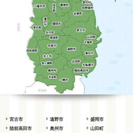
いわて暮らし移住定住ポータルサイト「イーハトー部に
入ろう！」○URL:
https://iju.pref.iwate.jp/
宮古市
遠野市
盛岡市
陸前高田市
奥州市
山田町