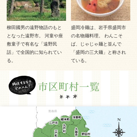
脈の山沿い地方は、冬に雪の多い日本海側の気候を、北
上高地は高原性、盆地性の気候を示します。また、北上
川沿いの平野部は、全般的に冬は寒さがきびしく、夏は
暑い内陸性の気候を示します。沿岸部では海洋性の気候
柳田國男の遠野物語のもと
盛岡冷麺は、岩手県盛岡市
を示しますが、宮古市以北では寒流の影響のため全般的
となった遠野市。 河童や座
の名物麺料理。 わんこそ
に気温が低く、夏季には久慈地域を中心に「やませ」と
敷童子で有名な「遠野民
ば、じゃじゃ麺と並んで
呼ばれる冷たい霧が海から押し寄せる現象がおこりま
話」で全国的に知られてい
「盛岡の三大麺」と称され
す。
る。
ている。
<「イーハトー部」とは？>
ここ岩手県は、かつて宮沢賢治が「イーハトーブ」と名
付け、心の中の理想郷として愛したふるさと。個性豊か
な人々がいて、それぞれに岩手暮らしを楽しんでいま
す。そんな一人ひとりのこだわり方・暮らし方を、「部
活動」の楽しさに見立て、「イーハトー部」を立ち上げ
ました。あなたも入部（移住）して、新たな一歩を踏み
出しませんか？