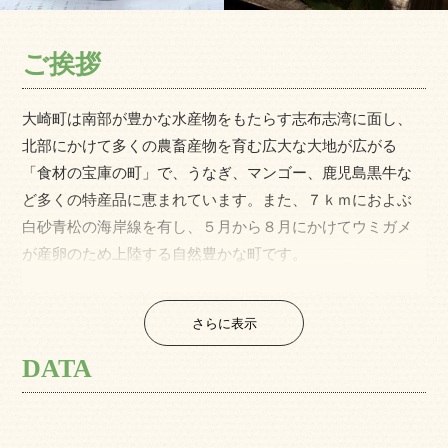
ご挨拶
大崎町は南部が豊かな水産物をもたらす志布志湾に面し、
北部にかけて多くの農畜産物を育む広大な大地が広がる
「食材の宝庫の町」で、うなぎ、マンゴー、鹿児島黒牛な
ど多くの特産品に恵まれています。また、７ｋｍにおよぶ
白砂青松の海岸線を有し、５月から８月にかけてウミガメ
が産卵のため上陸する自然豊かな町です。
近年はスポーツ観光にも力を入れており、ビーチスポーツ
専用競技場を活用したスポーツイベント、鹿児島県が整備
さらに表示
した日本初の陸上競技に特化した施設「ジャパンアスリー
トトレーニングセンター大隅」と連携したスポーツ合宿誘
DATA
致を実施しています。