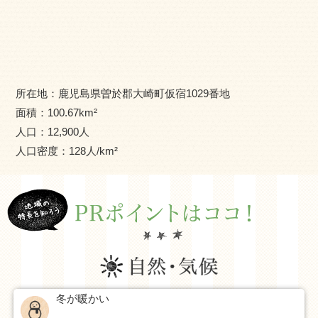
所在地：
鹿児島県曽於郡大崎町仮宿1029番地
面積：
100.67
km²
人口：
12,900
人
人口密度：
128
人/km²
冬が暖かい